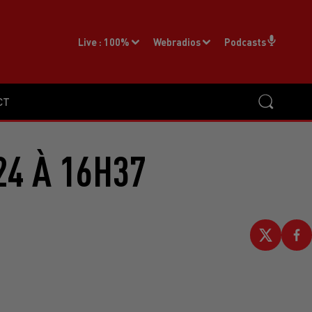
Live :
100%
Webradios
Podcasts
CT
24 À 16H37