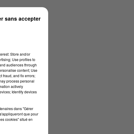
r sans accepter
erest: Store and/or
tising; Use profiles to
tand audiences through
personalise content; Use
 fraud, and fix errors;
 may process personal
mation actively
vices; Identify devices
rtenaires dans "Gérer
s'appliqueront que pour
les cookies" situé en