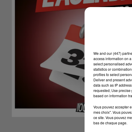
We and
our (447) partn
access information on a 
select personalised ad
statistics or combinatio
profiles to select person
Deliver and present adv
data such as IP address 
requested; Use precise g
based on information tra
Vous pouvez accepter en 
mes choix". Vous pouvez
ce site. Vous pouvez met
bas de chaque page.