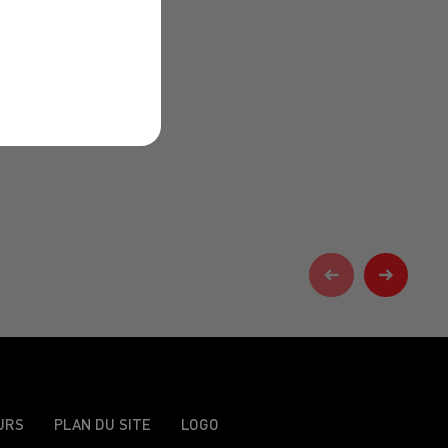
URS
PLAN DU SITE
LOGO