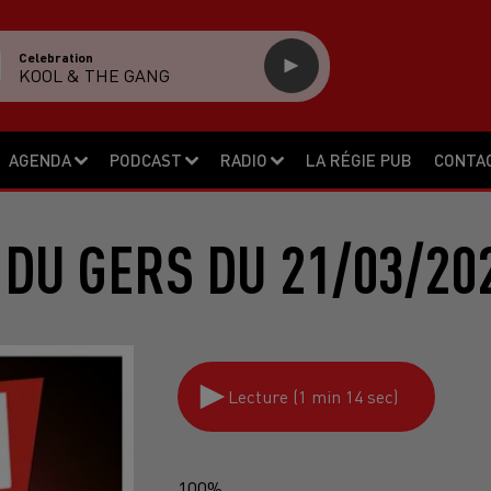
Celebration
KOOL & THE GANG
AGENDA
PODCAST
RADIO
LA RÉGIE PUB
CONTA
DU GERS DU 21/03/20
Lecture (1 min 14 sec)
100%