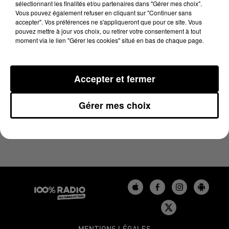
sélectionnant les finalités et/ou partenaires dans "Gérer mes choix".
21 février 2025 - 1 min 13 sec
Vous pouvez également refuser en cliquant sur "Continuer sans
L'AGENDA DU GERS DU 21/02/2025 À 13H34
accepter". Vos préférences ne s'appliqueront que pour ce site. Vous
pouvez mettre à jour vos choix, ou retirer votre consentement à tout
moment via le lien "Gérer les cookies" situé en bas de chaque page.
L'agenda du Gers
Accepter et fermer
Gérer mes choix
MENTIONS LÉGALES