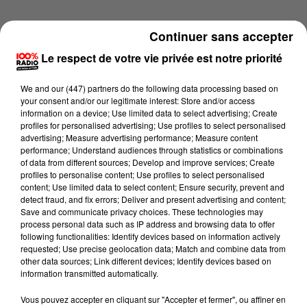
Continuer sans accepter
Le respect de votre vie privée est notre priorité
We and
our (447) partners
do the following data processing based on
your consent and/or our legitimate interest: Store and/or access
information on a device; Use limited data to select advertising; Create
profiles for personalised advertising; Use profiles to select personalised
advertising; Measure advertising performance; Measure content
performance; Understand audiences through statistics or combinations
of data from different sources; Develop and improve services; Create
profiles to personalise content; Use profiles to select personalised
content; Use limited data to select content; Ensure security, prevent and
detect fraud, and fix errors; Deliver and present advertising and content;
Lecture (1 min 13 sec)
Save and communicate privacy choices. These technologies may
process personal data such as IP address and browsing data to offer
following functionalities: Identify devices based on information actively
requested; Use precise geolocation data; Match and combine data from
other data sources; Link different devices; Identify devices based on
100%
information transmitted automatically.
100% Radio l'agenda du Gers
Vous pouvez accepter en cliquant sur "Accepter et fermer", ou affiner en