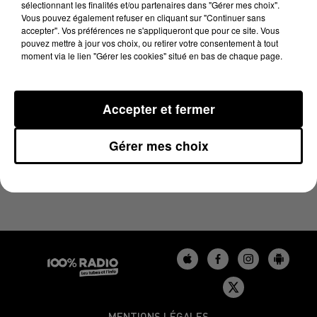
sélectionnant les finalités et/ou partenaires dans "Gérer mes choix".
20 octobre 2024 - 5 min 6 sec
Vous pouvez également refuser en cliquant sur "Continuer sans
L'AGENDA DU GERS DU 20/10/2024 À 06H39
accepter". Vos préférences ne s'appliqueront que pour ce site. Vous
pouvez mettre à jour vos choix, ou retirer votre consentement à tout
moment via le lien "Gérer les cookies" situé en bas de chaque page.
L'agenda du Gers
Accepter et fermer
Gérer mes choix
MENTIONS LÉGALES