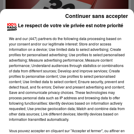
Continuer sans accepter
Le respect de votre vie privée est notre priorité
We and
our (447) partners
do the following data processing based on
your consent and/or our legitimate interest: Store and/or access
information on a device; Use limited data to select advertising; Create
profiles for personalised advertising; Use profiles to select personalised
advertising; Measure advertising performance; Measure content
performance; Understand audiences through statistics or combinations
of data from different sources; Develop and improve services; Create
profiles to personalise content; Use profiles to select personalised
content; Use limited data to select content; Ensure security, prevent and
detect fraud, and fix errors; Deliver and present advertising and content;
Lecture (5 min 6 sec)
Save and communicate privacy choices. These technologies may
process personal data such as IP address and browsing data to offer
following functionalities: Identify devices based on information actively
requested; Use precise geolocation data; Match and combine data from
other data sources; Link different devices; Identify devices based on
100%
information transmitted automatically.
100% Radio l'agenda du Gers
Vous pouvez accepter en cliquant sur "Accepter et fermer", ou affiner en