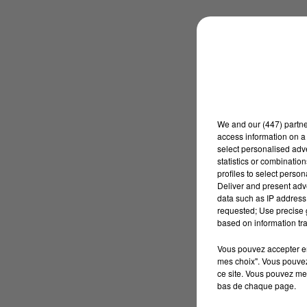
We and
our (447) partn
access information on a 
select personalised ad
statistics or combinatio
profiles to select person
Deliver and present adv
data such as IP address 
requested; Use precise g
based on information tra
Vous pouvez accepter en 
mes choix". Vous pouvez
ce site. Vous pouvez met
bas de chaque page.