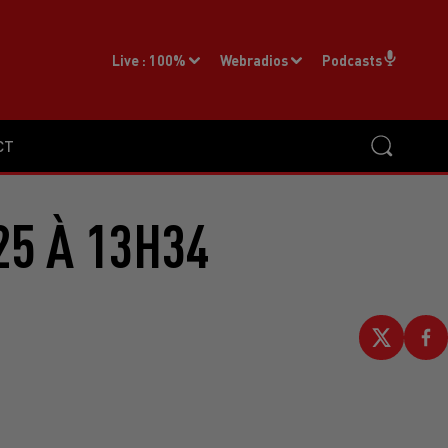
Live :
100%
Webradios
Podcasts
CT
25 À 13H34