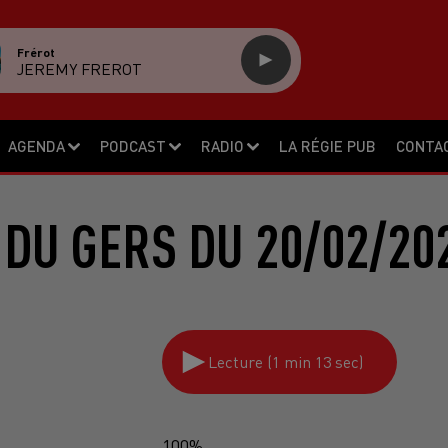
Frérot
JEREMY FREROT
AGENDA
PODCAST
RADIO
LA RÉGIE PUB
CONTA
DU GERS DU 20/02/20
Lecture (1 min 13 sec)
100%