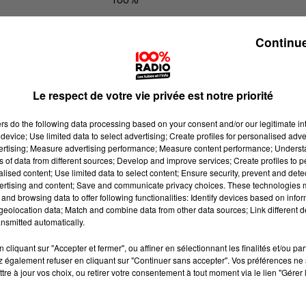
100% Radio l'agenda du Gers
Continue
Le respect de votre vie privée est notre priorité
ers
do the following data processing based on your consent and/or our legitimate int
device; Use limited data to select advertising; Create profiles for personalised adver
vertising; Measure advertising performance; Measure content performance; Unders
ns of data from different sources; Develop and improve services; Create profiles to 
alised content; Use limited data to select content; Ensure security, prevent and detect
ertising and content; Save and communicate privacy choices. These technologies
and browsing data to offer following functionalities: Identify devices based on infor
eolocation data; Match and combine data from other data sources; Link different de
nsmitted automatically.
cliquant sur "Accepter et fermer", ou affiner en sélectionnant les finalités et/ou pa
 également refuser en cliquant sur "Continuer sans accepter". Vos préférences ne 
tre à jour vos choix, ou retirer votre consentement à tout moment via le lien "Gérer 