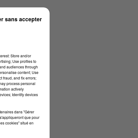
r sans accepter
erest: Store and/or
tising; Use profiles to
tand audiences through
personalise content; Use
 fraud, and fix errors;
 may process personal
mation actively
vices; Identify devices
rtenaires dans "Gérer
s'appliqueront que pour
les cookies" situé en