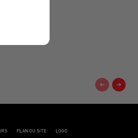
URS
PLAN DU SITE
LOGO