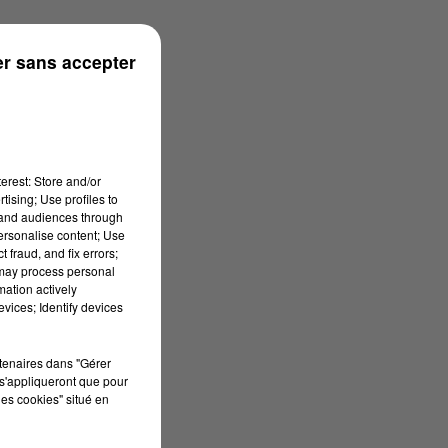
r sans accepter
erest: Store and/or
tising; Use profiles to
tand audiences through
personalise content; Use
 fraud, and fix errors;
 may process personal
mation actively
vices; Identify devices
rtenaires dans "Gérer
s'appliqueront que pour
les cookies" situé en