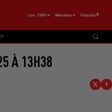
Live :
100%
Webradios
Podcasts
CT
25 À 13H38