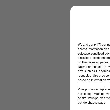
We and
our (447) partn
access information on a 
select personalised ad
statistics or combinatio
profiles to select person
Deliver and present adv
data such as IP address 
requested; Use precise g
based on information tra
Vous pouvez accepter en 
mes choix". Vous pouvez
ce site. Vous pouvez met
bas de chaque page.