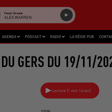
Fever Dream
ALEX WARREN
AGENDA
PODCAST
RADIO
LA RÉGIE PUB
CONTA
DU GERS DU 19/11/20
Lecture (1 min 14 sec)
100%