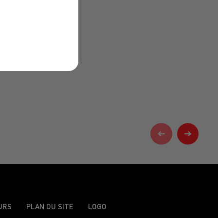
URS
PLAN DU SITE
LOGO