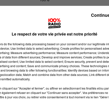
100% Radio l'agenda du Gers
Continue
Le respect de votre vie privée est notre priorité
ers
do the following data processing based on your consent and/or our legitimate int
device; Use limited data to select advertising; Create profiles for personalised adver
vertising; Measure advertising performance; Measure content performance; Unders
ns of data from different sources; Develop and improve services; Create profiles to 
alised content; Use limited data to select content; Ensure security, prevent and detect
ertising and content; Save and communicate privacy choices. These technologies
and browsing data to offer following functionalities: Identify devices based on infor
eolocation data; Match and combine data from other data sources; Link different de
nsmitted automatically.
cliquant sur "Accepter et fermer", ou affiner en sélectionnant les finalités et/ou pa
 également refuser en cliquant sur "Continuer sans accepter". Vos préférences ne 
tre à jour vos choix, ou retirer votre consentement à tout moment via le lien "Gérer 