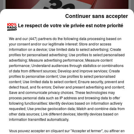
Continuer sans accepter
Le respect de votre vie privée est notre priorité
We and
our (447) partners
do the following data processing based on
your consent and/or our legitimate interest: Store and/or access
information on a device; Use limited data to select advertising; Create
profiles for personalised advertising; Use profiles to select personalised
advertising; Measure advertising performance; Measure content
performance; Understand audiences through statistics or combinations
of data from different sources; Develop and improve services; Create
profiles to personalise content; Use profiles to select personalised
content; Use limited data to select content; Ensure security, prevent and
detect fraud, and fix errors; Deliver and present advertising and content;
Lecture (13 min 39 sec)
Save and communicate privacy choices. These technologies may
process personal data such as IP address and browsing data to offer
following functionalities: Identify devices based on information actively
requested; Use precise geolocation data; Match and combine data from
other data sources; Link different devices; Identify devices based on
100%
information transmitted automatically.
100% Radio l'agenda du Gers
Vous pouvez accepter en cliquant sur "Accepter et fermer", ou affiner en