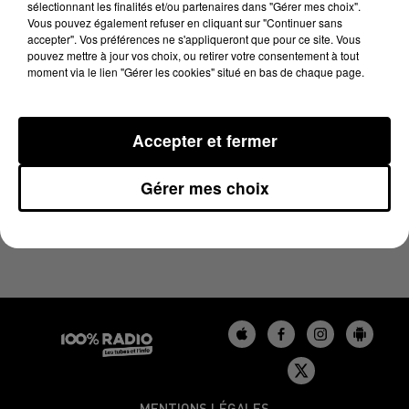
sélectionnant les finalités et/ou partenaires dans "Gérer mes choix".
19 novembre 2024 - 13 min 39 sec
Vous pouvez également refuser en cliquant sur "Continuer sans
L'AGENDA DU GERS DU 19/11/2024 À 13H35
accepter". Vos préférences ne s'appliqueront que pour ce site. Vous
pouvez mettre à jour vos choix, ou retirer votre consentement à tout
moment via le lien "Gérer les cookies" situé en bas de chaque page.
L'agenda du Gers
Accepter et fermer
Gérer mes choix
MENTIONS LÉGALES