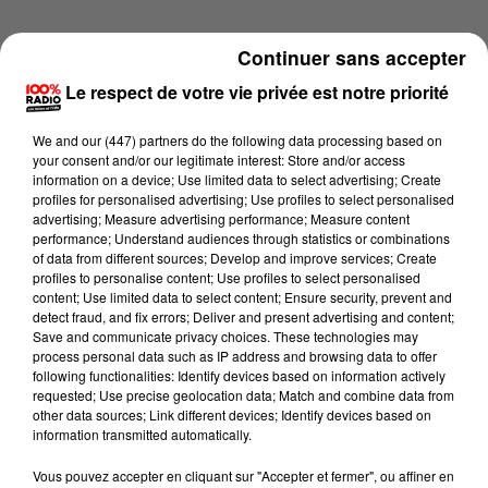
Continuer sans accepter
Le respect de votre vie privée est notre priorité
We and
our (447) partners
do the following data processing based on
your consent and/or our legitimate interest: Store and/or access
information on a device; Use limited data to select advertising; Create
profiles for personalised advertising; Use profiles to select personalised
advertising; Measure advertising performance; Measure content
performance; Understand audiences through statistics or combinations
of data from different sources; Develop and improve services; Create
profiles to personalise content; Use profiles to select personalised
content; Use limited data to select content; Ensure security, prevent and
detect fraud, and fix errors; Deliver and present advertising and content;
Lecture (1 min 24 sec)
Save and communicate privacy choices. These technologies may
process personal data such as IP address and browsing data to offer
following functionalities: Identify devices based on information actively
requested; Use precise geolocation data; Match and combine data from
other data sources; Link different devices; Identify devices based on
100%
information transmitted automatically.
100% Radio l'agenda du Gers
Vous pouvez accepter en cliquant sur "Accepter et fermer", ou affiner en