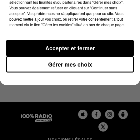
sélectionnant les finalités et/ou partenaires dans "Gérer mes choix".
18 juin 2025 - 1 min 24 sec
Vous pouvez également refuser en cliquant sur "Continuer sans
L'AGENDA DU GERS DU 18/06/2025 À 10H00
accepter". Vos préférences ne s'appliqueront que pour ce site. Vous
pouvez mettre à jour vos choix, ou retirer votre consentement à tout
moment via le lien "Gérer les cookies" situé en bas de chaque page.
L'agenda du Gers
Accepter et fermer
Gérer mes choix
MENTIONS LÉGALES