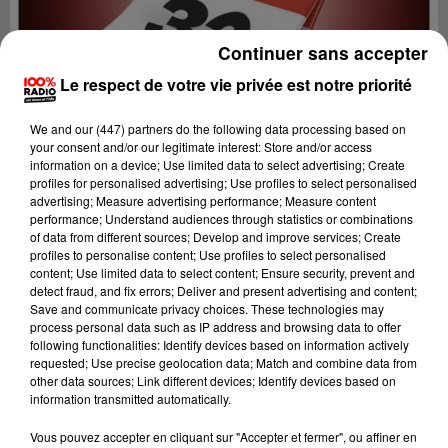
Continuer sans accepter
Le respect de votre vie privée est notre priorité
We and
our (447) partners
do the following data processing based on
your consent and/or our legitimate interest: Store and/or access
information on a device; Use limited data to select advertising; Create
profiles for personalised advertising; Use profiles to select personalised
advertising; Measure advertising performance; Measure content
performance; Understand audiences through statistics or combinations
of data from different sources; Develop and improve services; Create
profiles to personalise content; Use profiles to select personalised
content; Use limited data to select content; Ensure security, prevent and
detect fraud, and fix errors; Deliver and present advertising and content;
Lecture (1 min 19 sec)
Save and communicate privacy choices. These technologies may
process personal data such as IP address and browsing data to offer
following functionalities: Identify devices based on information actively
requested; Use precise geolocation data; Match and combine data from
other data sources; Link different devices; Identify devices based on
100%
information transmitted automatically.
100% Radio l'agenda du Gers
Vous pouvez accepter en cliquant sur "Accepter et fermer", ou affiner en