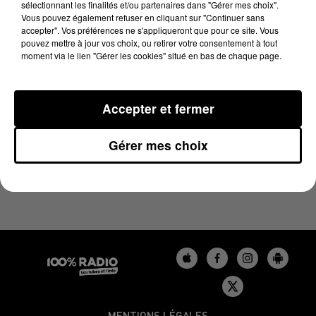
sélectionnant les finalités et/ou partenaires dans "Gérer mes choix".
16 août 2024 - 1 min 19 sec
Vous pouvez également refuser en cliquant sur "Continuer sans
L'AGENDA DU GERS DU 16/08/2024 À 07H48
accepter". Vos préférences ne s'appliqueront que pour ce site. Vous
pouvez mettre à jour vos choix, ou retirer votre consentement à tout
moment via le lien "Gérer les cookies" situé en bas de chaque page.
L'agenda du Gers
Accepter et fermer
Gérer mes choix
MENTIONS LÉGALES