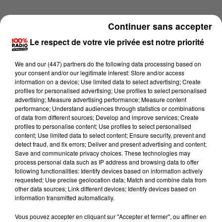
Continuer sans accepter
Le respect de votre vie privée est notre priorité
We and
our (447) partners
do the following data processing based on
your consent and/or our legitimate interest: Store and/or access
information on a device; Use limited data to select advertising; Create
profiles for personalised advertising; Use profiles to select personalised
advertising; Measure advertising performance; Measure content
performance; Understand audiences through statistics or combinations
of data from different sources; Develop and improve services; Create
profiles to personalise content; Use profiles to select personalised
content; Use limited data to select content; Ensure security, prevent and
detect fraud, and fix errors; Deliver and present advertising and content;
Lecture (1 min 14 sec)
Save and communicate privacy choices. These technologies may
process personal data such as IP address and browsing data to offer
following functionalities: Identify devices based on information actively
requested; Use precise geolocation data; Match and combine data from
other data sources; Link different devices; Identify devices based on
100%
information transmitted automatically.
100% Radio l'agenda du Gers
Vous pouvez accepter en cliquant sur "Accepter et fermer", ou affiner en