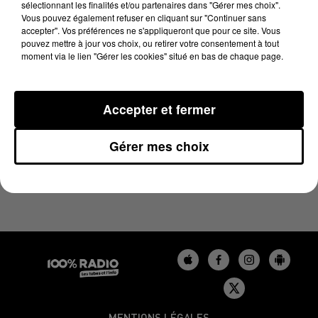
sélectionnant les finalités et/ou partenaires dans "Gérer mes choix".
16 mai 2025 - 1 min 14 sec
Vous pouvez également refuser en cliquant sur "Continuer sans
L'AGENDA DU GERS DU 16/05/2025 À 06H51
accepter". Vos préférences ne s'appliqueront que pour ce site. Vous
pouvez mettre à jour vos choix, ou retirer votre consentement à tout
moment via le lien "Gérer les cookies" situé en bas de chaque page.
L'agenda du Gers
Accepter et fermer
Gérer mes choix
MENTIONS LÉGALES