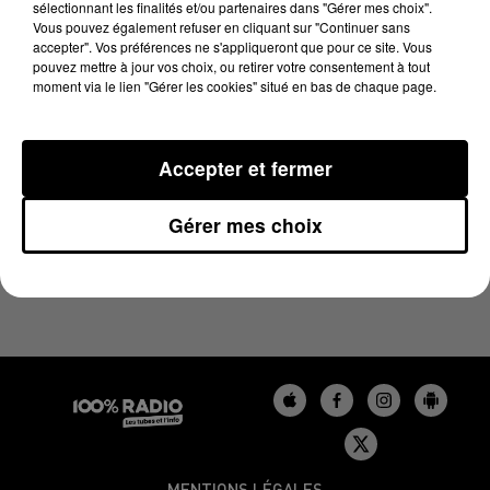
sélectionnant les finalités et/ou partenaires dans "Gérer mes choix".
16 mai 2024 - 1 min 14 sec
Vous pouvez également refuser en cliquant sur "Continuer sans
L'AGENDA DU GERS DU 16/05/2024 À 07H50
accepter". Vos préférences ne s'appliqueront que pour ce site. Vous
pouvez mettre à jour vos choix, ou retirer votre consentement à tout
moment via le lien "Gérer les cookies" situé en bas de chaque page.
L'agenda du Gers
Accepter et fermer
Gérer mes choix
MENTIONS LÉGALES