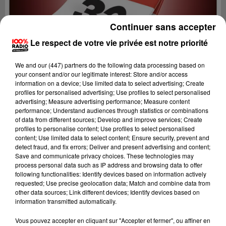
Continuer sans accepter
Le respect de votre vie privée est notre priorité
We and
our (447) partners
do the following data processing based on
your consent and/or our legitimate interest: Store and/or access
information on a device; Use limited data to select advertising; Create
profiles for personalised advertising; Use profiles to select personalised
advertising; Measure advertising performance; Measure content
performance; Understand audiences through statistics or combinations
of data from different sources; Develop and improve services; Create
profiles to personalise content; Use profiles to select personalised
content; Use limited data to select content; Ensure security, prevent and
detect fraud, and fix errors; Deliver and present advertising and content;
Lecture (1 min 14 sec)
Save and communicate privacy choices. These technologies may
process personal data such as IP address and browsing data to offer
following functionalities: Identify devices based on information actively
requested; Use precise geolocation data; Match and combine data from
other data sources; Link different devices; Identify devices based on
100%
information transmitted automatically.
100% Radio l'agenda du Gers
Vous pouvez accepter en cliquant sur "Accepter et fermer", ou affiner en