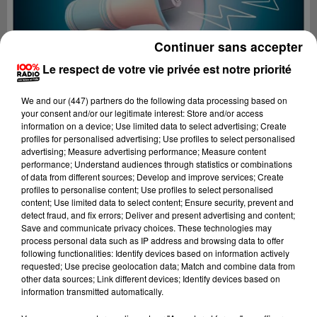
Continuer sans accepter
Le respect de votre vie privée est notre priorité
We and
our (447) partners
do the following data processing based on
your consent and/or our legitimate interest: Store and/or access
information on a device; Use limited data to select advertising; Create
profiles for personalised advertising; Use profiles to select personalised
advertising; Measure advertising performance; Measure content
performance; Understand audiences through statistics or combinations
of data from different sources; Develop and improve services; Create
profiles to personalise content; Use profiles to select personalised
content; Use limited data to select content; Ensure security, prevent and
Lecture (1 min 14 sec)
detect fraud, and fix errors; Deliver and present advertising and content;
Save and communicate privacy choices. These technologies may
process personal data such as IP address and browsing data to offer
following functionalities: Identify devices based on information actively
requested; Use precise geolocation data; Match and combine data from
100%
other data sources; Link different devices; Identify devices based on
information transmitted automatically.
Les infos du Lot