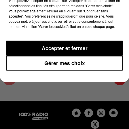
Vous pouvez accepter en cliquant sur "Accepter et fermer", ou affiner en
16 mai 2023 - 1 min 14 sec
sélectionnant les finalités et/ou partenaires dans "Gérer mes choix".
Vous pouvez également refuser en cliquant sur "Continuer sans
L'AGENDA DU GERS DU 16/05/2023 À 06H46
accepter". Vos préférences ne s'appliqueront que pour ce site. Vous
pouvez mettre à jour vos choix, ou retirer votre consentement à tout
moment via le lien "Gérer les cookies" situé en bas de chaque page.
L'info Loisir du Gers et du Lot-et-Garonne du
16/05/2023
Accepter et fermer
Gérer mes choix