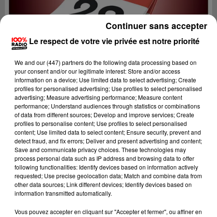
Continuer sans accepter
Le respect de votre vie privée est notre priorité
We and
our (447) partners
do the following data processing based on
your consent and/or our legitimate interest: Store and/or access
information on a device; Use limited data to select advertising; Create
profiles for personalised advertising; Use profiles to select personalised
advertising; Measure advertising performance; Measure content
performance; Understand audiences through statistics or combinations
of data from different sources; Develop and improve services; Create
profiles to personalise content; Use profiles to select personalised
content; Use limited data to select content; Ensure security, prevent and
detect fraud, and fix errors; Deliver and present advertising and content;
Lecture (1 min 14 sec)
Save and communicate privacy choices. These technologies may
process personal data such as IP address and browsing data to offer
following functionalities: Identify devices based on information actively
requested; Use precise geolocation data; Match and combine data from
other data sources; Link different devices; Identify devices based on
100%
information transmitted automatically.
L'agenda du Gers
Vous pouvez accepter en cliquant sur "Accepter et fermer", ou affiner en