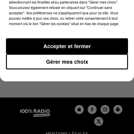
sélectionnant les finalités et/ou partenaires dans "Gérer mes choix".
15 mai 2023 - 1 min 14 sec
Vous pouvez également refuser en cliquant sur "Continuer sans
L'AGENDA DU GERS DU 15/05/2023 À 06H46
accepter". Vos préférences ne s'appliqueront que pour ce site. Vous
pouvez mettre à jour vos choix, ou retirer votre consentement à tout
moment via le lien "Gérer les cookies" situé en bas de chaque page.
L'agenda du Gers
Accepter et fermer
Gérer mes choix
MENTIONS LÉGALES