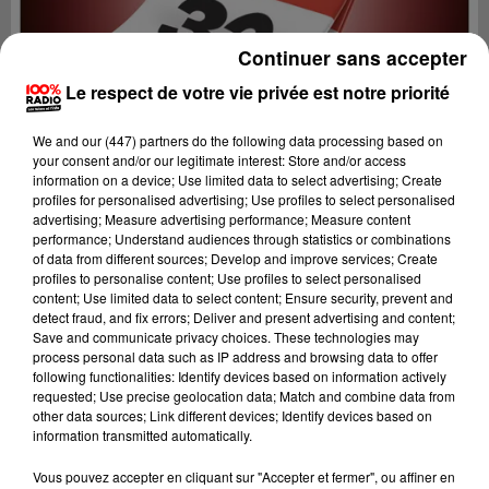
Continuer sans accepter
Le respect de votre vie privée est notre priorité
We and
our (447) partners
do the following data processing based on
your consent and/or our legitimate interest: Store and/or access
information on a device; Use limited data to select advertising; Create
profiles for personalised advertising; Use profiles to select personalised
advertising; Measure advertising performance; Measure content
performance; Understand audiences through statistics or combinations
of data from different sources; Develop and improve services; Create
profiles to personalise content; Use profiles to select personalised
content; Use limited data to select content; Ensure security, prevent and
detect fraud, and fix errors; Deliver and present advertising and content;
Lecture (1 min 15 sec)
Save and communicate privacy choices. These technologies may
process personal data such as IP address and browsing data to offer
following functionalities: Identify devices based on information actively
requested; Use precise geolocation data; Match and combine data from
other data sources; Link different devices; Identify devices based on
100%
information transmitted automatically.
100% Radio l'agenda du Gers
Vous pouvez accepter en cliquant sur "Accepter et fermer", ou affiner en