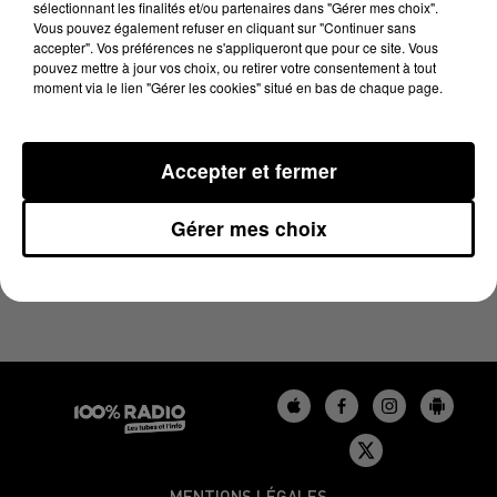
sélectionnant les finalités et/ou partenaires dans "Gérer mes choix".
14 mai 2024 - 1 min 15 sec
Vous pouvez également refuser en cliquant sur "Continuer sans
L'AGENDA DU GERS DU 14/05/2024 À 06H47
accepter". Vos préférences ne s'appliqueront que pour ce site. Vous
pouvez mettre à jour vos choix, ou retirer votre consentement à tout
moment via le lien "Gérer les cookies" situé en bas de chaque page.
L'agenda du Gers
Accepter et fermer
Gérer mes choix
MENTIONS LÉGALES