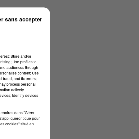
r sans accepter
erest: Store and/or
tising; Use profiles to
tand audiences through
personalise content; Use
 fraud, and fix errors;
 may process personal
mation actively
vices; Identify devices
rtenaires dans "Gérer
s'appliqueront que pour
les cookies" situé en