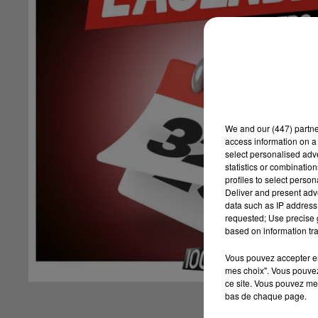
We and
our (447) partn
access information on a 
select personalised ad
statistics or combinatio
profiles to select person
Deliver and present adv
data such as IP address 
requested; Use precise g
based on information tra
Vous pouvez accepter en 
mes choix". Vous pouvez
ce site. Vous pouvez met
bas de chaque page.