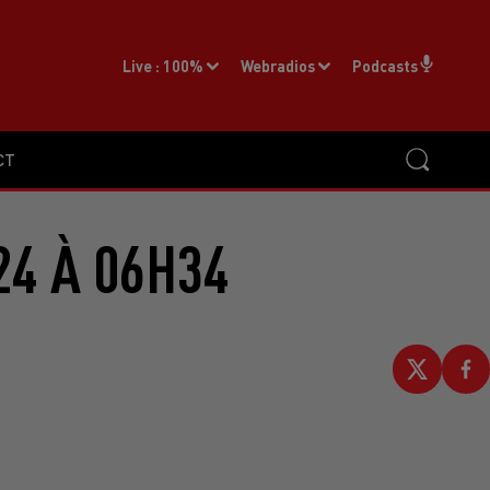
Live :
100%
Webradios
Podcasts
CT
24 À 06H34