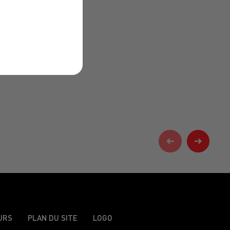
URS
PLAN DU SITE
LOGO