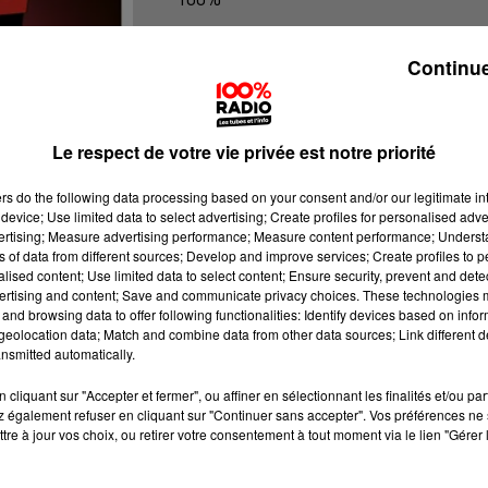
100% Radio l'agenda du Gers
Continue
Le respect de votre vie privée est notre priorité
ers
do the following data processing based on your consent and/or our legitimate int
device; Use limited data to select advertising; Create profiles for personalised adver
vertising; Measure advertising performance; Measure content performance; Unders
ns of data from different sources; Develop and improve services; Create profiles to 
alised content; Use limited data to select content; Ensure security, prevent and detect
ertising and content; Save and communicate privacy choices. These technologies
and browsing data to offer following functionalities: Identify devices based on infor
eolocation data; Match and combine data from other data sources; Link different de
nsmitted automatically.
cliquant sur "Accepter et fermer", ou affiner en sélectionnant les finalités et/ou pa
 également refuser en cliquant sur "Continuer sans accepter". Vos préférences ne 
tre à jour vos choix, ou retirer votre consentement à tout moment via le lien "Gérer 