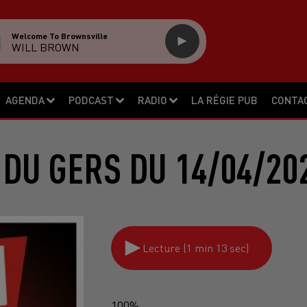
Welcome To Brownsville
WILL BROWN
AGENDA
PODCAST
RADIO
LA RÉGIE PUB
CONTA
DU GERS DU 14/04/20
Lecture (1 min 13 sec)
100%