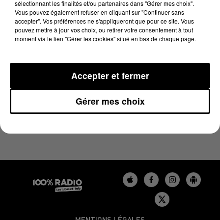
sélectionnant les finalités et/ou partenaires dans "Gérer mes choix".
13 février 2024 - 1 min 14 sec
Vous pouvez également refuser en cliquant sur "Continuer sans
L'AGENDA DU GERS DU 13/02/2024 À 06H46
accepter". Vos préférences ne s'appliqueront que pour ce site. Vous
pouvez mettre à jour vos choix, ou retirer votre consentement à tout
moment via le lien "Gérer les cookies" situé en bas de chaque page.
L'agenda du Gers
Accepter et fermer
Gérer mes choix
MENTIONS LÉGALES