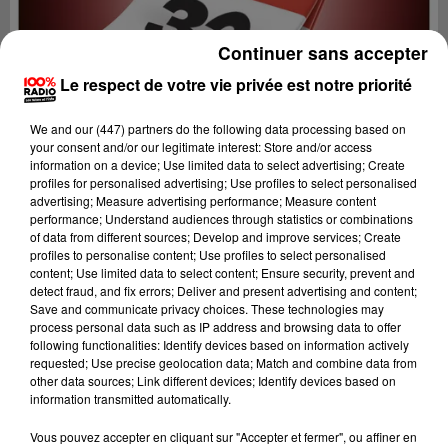
Continuer sans accepter
Le respect de votre vie privée est notre priorité
We and
our (447) partners
do the following data processing based on
your consent and/or our legitimate interest: Store and/or access
information on a device; Use limited data to select advertising; Create
profiles for personalised advertising; Use profiles to select personalised
advertising; Measure advertising performance; Measure content
performance; Understand audiences through statistics or combinations
of data from different sources; Develop and improve services; Create
profiles to personalise content; Use profiles to select personalised
content; Use limited data to select content; Ensure security, prevent and
detect fraud, and fix errors; Deliver and present advertising and content;
Lecture (1 min 14 sec)
Save and communicate privacy choices. These technologies may
process personal data such as IP address and browsing data to offer
following functionalities: Identify devices based on information actively
requested; Use precise geolocation data; Match and combine data from
other data sources; Link different devices; Identify devices based on
100%
information transmitted automatically.
100% Radio l'agenda du Gers
Vous pouvez accepter en cliquant sur "Accepter et fermer", ou affiner en