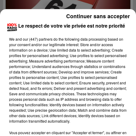
Continuer sans accepter
Le respect de votre vie privée est notre priorité
We and
our (447) partners
do the following data processing based on
your consent and/or our legitimate interest: Store and/or access
information on a device; Use limited data to select advertising; Create
profiles for personalised advertising; Use profiles to select personalised
advertising; Measure advertising performance; Measure content
performance; Understand audiences through statistics or combinations
of data from different sources; Develop and improve services; Create
profiles to personalise content; Use profiles to select personalised
content; Use limited data to select content; Ensure security, prevent and
detect fraud, and fix errors; Deliver and present advertising and content;
Lecture (1 min 9 sec)
Save and communicate privacy choices. These technologies may
process personal data such as IP address and browsing data to offer
following functionalities: Identify devices based on information actively
requested; Use precise geolocation data; Match and combine data from
other data sources; Link different devices; Identify devices based on
100%
information transmitted automatically.
100% Radio l'agenda du Béarn
Vous pouvez accepter en cliquant sur "Accepter et fermer", ou affiner en