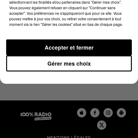
sélectionnant les finalités et/ou partenaires dans "Gérer mes choix".
12 juillet 2023 - 1 min 9 sec
Vous pouvez également refuser en cliquant sur "Continuer sans
L'AGENDA DU GERS DU 12/07/2023 À 10H39
accepter". Vos préférences ne s'appliqueront que pour ce site. Vous
pouvez mettre à jour vos choix, ou retirer votre consentement à tout
moment via le lien "Gérer les cookies" situé en bas de chaque page.
Podcasts agendas du Béarn
Accepter et fermer
Gérer mes choix
MENTIONS LÉGALES