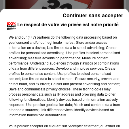
Continuer sans accepter
Le respect de votre vie privée est notre priorité
We and
our (447) partners
do the following data processing based on
your consent and/or our legitimate interest: Store and/or access
information on a device; Use limited data to select advertising; Create
profiles for personalised advertising; Use profiles to select personalised
advertising; Measure advertising performance; Measure content
performance; Understand audiences through statistics or combinations
of data from different sources; Develop and improve services; Create
profiles to personalise content; Use profiles to select personalised
content; Use limited data to select content; Ensure security, prevent and
detect fraud, and fix errors; Deliver and present advertising and content;
Lecture (1 min 15 sec)
Save and communicate privacy choices. These technologies may
process personal data such as IP address and browsing data to offer
following functionalities: Identify devices based on information actively
requested; Use precise geolocation data; Match and combine data from
other data sources; Link different devices; Identify devices based on
100%
information transmitted automatically.
100% Radio l'agenda du Gers
Vous pouvez accepter en cliquant sur "Accepter et fermer", ou affiner en