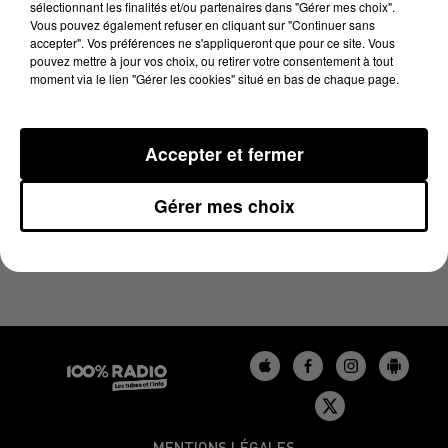
sélectionnant les finalités et/ou partenaires dans "Gérer mes choix".
12 avril 2024 - 1 min 15 sec
Vous pouvez également refuser en cliquant sur "Continuer sans
L'AGENDA DU GERS DU 12/04/2024 À 06H45
accepter". Vos préférences ne s'appliqueront que pour ce site. Vous
pouvez mettre à jour vos choix, ou retirer votre consentement à tout
moment via le lien "Gérer les cookies" situé en bas de chaque page.
L'agenda du Gers
Accepter et fermer
Gérer mes choix
MENTIONS LÉGALES