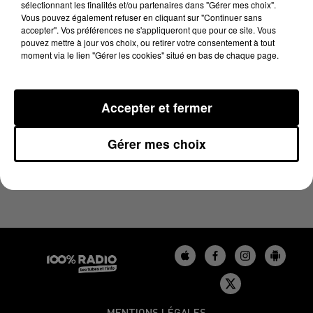
sélectionnant les finalités et/ou partenaires dans "Gérer mes choix".
11 juin 2023 - 1 min 14 sec
Vous pouvez également refuser en cliquant sur "Continuer sans
L'AGENDA DU GERS DU 11/06/2023 À 07H42
accepter". Vos préférences ne s'appliqueront que pour ce site. Vous
pouvez mettre à jour vos choix, ou retirer votre consentement à tout
moment via le lien "Gérer les cookies" situé en bas de chaque page.
Podcasts agendas du Béarn
Accepter et fermer
Gérer mes choix
MENTIONS LÉGALES