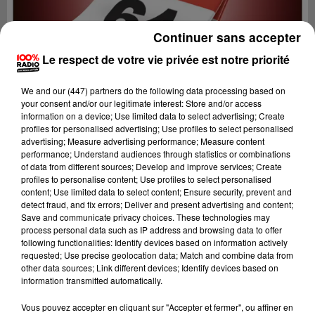
Continuer sans accepter
Le respect de votre vie privée est notre priorité
We and
our (447) partners
do the following data processing based on
your consent and/or our legitimate interest: Store and/or access
information on a device; Use limited data to select advertising; Create
profiles for personalised advertising; Use profiles to select personalised
advertising; Measure advertising performance; Measure content
performance; Understand audiences through statistics or combinations
of data from different sources; Develop and improve services; Create
profiles to personalise content; Use profiles to select personalised
content; Use limited data to select content; Ensure security, prevent and
detect fraud, and fix errors; Deliver and present advertising and content;
Lecture (1 min 14 sec)
Save and communicate privacy choices. These technologies may
process personal data such as IP address and browsing data to offer
following functionalities: Identify devices based on information actively
requested; Use precise geolocation data; Match and combine data from
other data sources; Link different devices; Identify devices based on
100%
information transmitted automatically.
L'agenda du Béarn
Vous pouvez accepter en cliquant sur "Accepter et fermer", ou affiner en