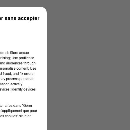
r sans accepter
erest: Store and/or
tising; Use profiles to
tand audiences through
personalise content; Use
 fraud, and fix errors;
 may process personal
mation actively
vices; Identify devices
rtenaires dans "Gérer
s'appliqueront que pour
les cookies" situé en