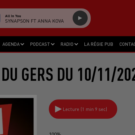
All In You
SYNAPSON FT ANNA KOVA
AGENDA
PODCAST
RADIO
LA RÉGIE PUB
CONTA
DU GERS DU 10/11/20
Lecture (1 min 9 sec)
100%