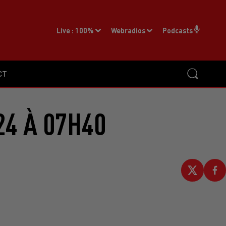
Live :
100%
Webradios
Podcasts
CT
24 À 07H40