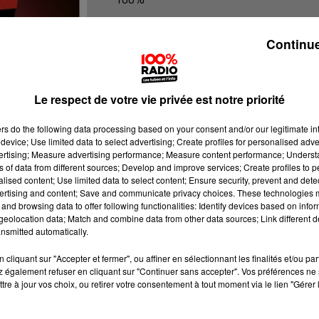
100% Radio l'agenda du Gers
Continue
Le respect de votre vie privée est notre priorité
ers
do the following data processing based on your consent and/or our legitimate int
device; Use limited data to select advertising; Create profiles for personalised adver
vertising; Measure advertising performance; Measure content performance; Unders
ns of data from different sources; Develop and improve services; Create profiles to 
alised content; Use limited data to select content; Ensure security, prevent and detect
ertising and content; Save and communicate privacy choices. These technologies
and browsing data to offer following functionalities: Identify devices based on infor
eolocation data; Match and combine data from other data sources; Link different de
nsmitted automatically.
cliquant sur "Accepter et fermer", ou affiner en sélectionnant les finalités et/ou pa
 également refuser en cliquant sur "Continuer sans accepter". Vos préférences ne 
tre à jour vos choix, ou retirer votre consentement à tout moment via le lien "Gérer 