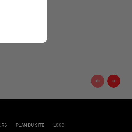
URS
PLAN DU SITE
LOGO