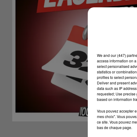
We and
our (447) partn
access information on a 
select personalised ad
statistics or combinatio
profiles to select person
Deliver and present adv
data such as IP address 
requested; Use precise g
based on information tra
Vous pouvez accepter en 
mes choix". Vous pouvez
ce site. Vous pouvez met
bas de chaque page.