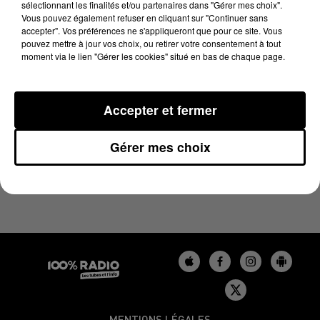
sélectionnant les finalités et/ou partenaires dans "Gérer mes choix".
10 juin 2024 - 1 min 14 sec
Vous pouvez également refuser en cliquant sur "Continuer sans
L'AGENDA DU GERS DU 10/06/2024 À 06H47
accepter". Vos préférences ne s'appliqueront que pour ce site. Vous
pouvez mettre à jour vos choix, ou retirer votre consentement à tout
moment via le lien "Gérer les cookies" situé en bas de chaque page.
L'agenda du Gers
Accepter et fermer
Gérer mes choix
MENTIONS LÉGALES