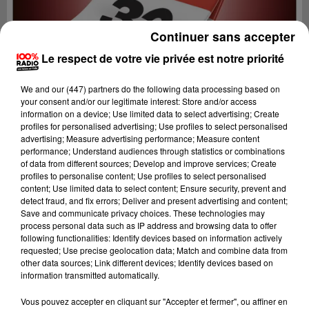
Continuer sans accepter
Le respect de votre vie privée est notre priorité
We and
our (447) partners
do the following data processing based on
your consent and/or our legitimate interest: Store and/or access
information on a device; Use limited data to select advertising; Create
profiles for personalised advertising; Use profiles to select personalised
advertising; Measure advertising performance; Measure content
performance; Understand audiences through statistics or combinations
of data from different sources; Develop and improve services; Create
profiles to personalise content; Use profiles to select personalised
content; Use limited data to select content; Ensure security, prevent and
detect fraud, and fix errors; Deliver and present advertising and content;
Lecture (1 min 14 sec)
Save and communicate privacy choices. These technologies may
process personal data such as IP address and browsing data to offer
following functionalities: Identify devices based on information actively
requested; Use precise geolocation data; Match and combine data from
other data sources; Link different devices; Identify devices based on
100%
information transmitted automatically.
100% Radio l'agenda du Gers
Vous pouvez accepter en cliquant sur "Accepter et fermer", ou affiner en