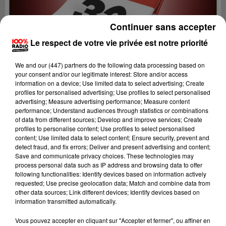
Continuer sans accepter
Le respect de votre vie privée est notre priorité
We and
our (447) partners
do the following data processing based on
your consent and/or our legitimate interest: Store and/or access
information on a device; Use limited data to select advertising; Create
profiles for personalised advertising; Use profiles to select personalised
advertising; Measure advertising performance; Measure content
performance; Understand audiences through statistics or combinations
of data from different sources; Develop and improve services; Create
profiles to personalise content; Use profiles to select personalised
content; Use limited data to select content; Ensure security, prevent and
detect fraud, and fix errors; Deliver and present advertising and content;
Lecture (1 min 14 sec)
Save and communicate privacy choices. These technologies may
process personal data such as IP address and browsing data to offer
following functionalities: Identify devices based on information actively
requested; Use precise geolocation data; Match and combine data from
other data sources; Link different devices; Identify devices based on
100%
information transmitted automatically.
L'agenda du Gers
Vous pouvez accepter en cliquant sur "Accepter et fermer", ou affiner en