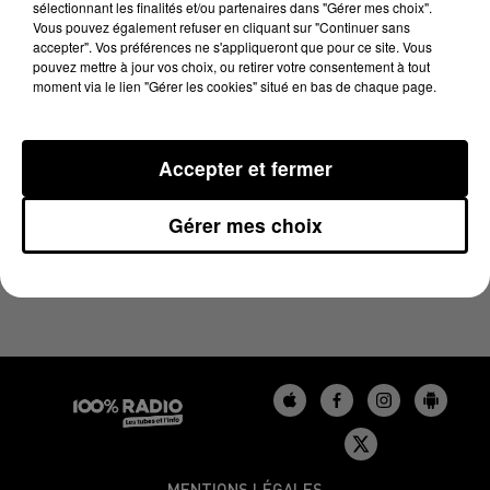
sélectionnant les finalités et/ou partenaires dans "Gérer mes choix".
10 juin 2023 - 1 min 14 sec
Vous pouvez également refuser en cliquant sur "Continuer sans
L'AGENDA DU GERS DU 10/06/2023 À 09H40
accepter". Vos préférences ne s'appliqueront que pour ce site. Vous
pouvez mettre à jour vos choix, ou retirer votre consentement à tout
moment via le lien "Gérer les cookies" situé en bas de chaque page.
L'agenda du Gers
Accepter et fermer
Gérer mes choix
MENTIONS LÉGALES