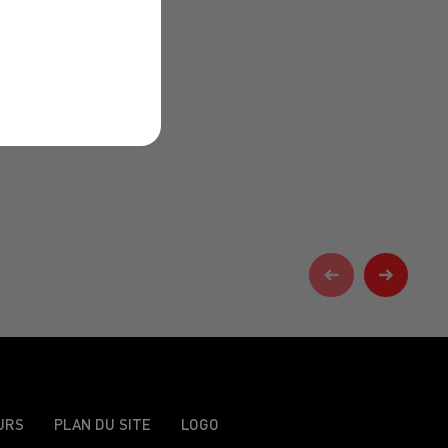
URS
PLAN DU SITE
LOGO