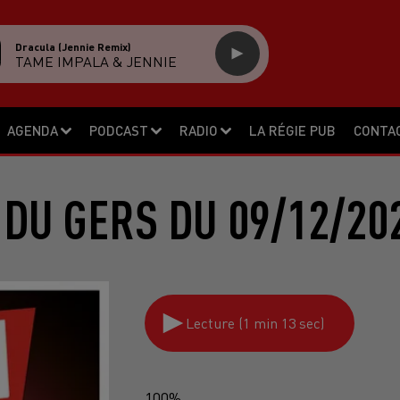
Dracula (jennie Remix)
TAME IMPALA & JENNIE
AGENDA
PODCAST
RADIO
LA RÉGIE PUB
CONTA
DU GERS DU 09/12/20
Lecture (1 min 13 sec)
100%