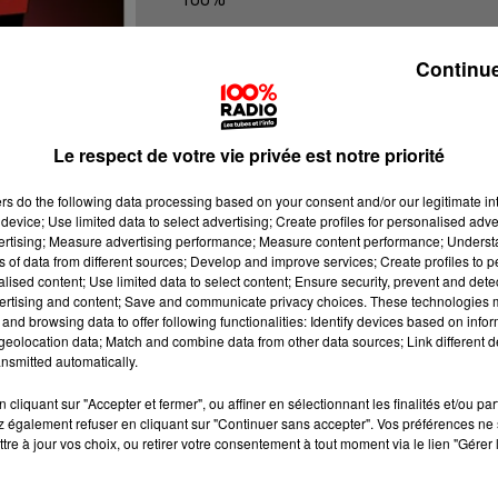
100% Radio l'agenda du Gers
Continue
Le respect de votre vie privée est notre priorité
ers
do the following data processing based on your consent and/or our legitimate int
device; Use limited data to select advertising; Create profiles for personalised adver
vertising; Measure advertising performance; Measure content performance; Unders
ns of data from different sources; Develop and improve services; Create profiles to 
alised content; Use limited data to select content; Ensure security, prevent and detect
ertising and content; Save and communicate privacy choices. These technologies
and browsing data to offer following functionalities: Identify devices based on infor
eolocation data; Match and combine data from other data sources; Link different de
nsmitted automatically.
cliquant sur "Accepter et fermer", ou affiner en sélectionnant les finalités et/ou pa
 également refuser en cliquant sur "Continuer sans accepter". Vos préférences ne 
tre à jour vos choix, ou retirer votre consentement à tout moment via le lien "Gérer 