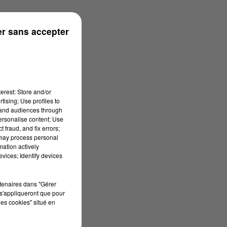
r sans accepter
erest: Store and/or
tising; Use profiles to
tand audiences through
personalise content; Use
 fraud, and fix errors;
 may process personal
mation actively
vices; Identify devices
rtenaires dans "Gérer
s'appliqueront que pour
les cookies" situé en