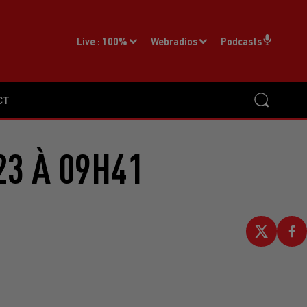
Live :
100%
Webradios
Podcasts
CT
23 À 09H41