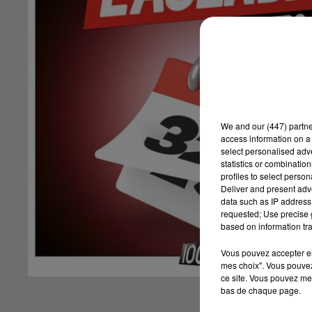
We and
our (447) partn
access information on a 
select personalised ad
statistics or combinatio
profiles to select person
Deliver and present adv
data such as IP address 
requested; Use precise g
based on information tra
Vous pouvez accepter en 
mes choix". Vous pouvez
ce site. Vous pouvez met
bas de chaque page.