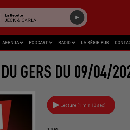
La Recette
JECK & CARLA
AGENDA
PODCAST
RADIO
LA RÉGIE PUB
CONTA
DU GERS DU 09/04/20
Lecture (1 min 13 sec)
100%