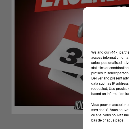
We and
our (447) partn
access information on a 
select personalised ad
statistics or combinatio
profiles to select person
Deliver and present adv
data such as IP address 
requested; Use precise g
based on information tra
Vous pouvez accepter en 
mes choix". Vous pouvez
ce site. Vous pouvez met
bas de chaque page.