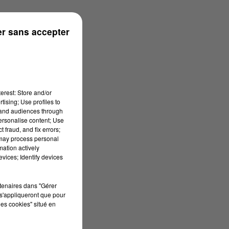
r sans accepter
erest: Store and/or
tising; Use profiles to
tand audiences through
personalise content; Use
 fraud, and fix errors;
 may process personal
mation actively
vices; Identify devices
rtenaires dans "Gérer
s'appliqueront que pour
les cookies" situé en