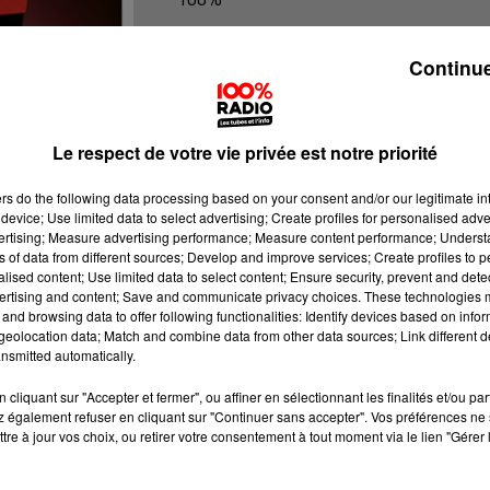
100% Radio l'agenda du Gers
Continue
Le respect de votre vie privée est notre priorité
ers
do the following data processing based on your consent and/or our legitimate int
device; Use limited data to select advertising; Create profiles for personalised adver
vertising; Measure advertising performance; Measure content performance; Unders
ns of data from different sources; Develop and improve services; Create profiles to 
alised content; Use limited data to select content; Ensure security, prevent and detect
ertising and content; Save and communicate privacy choices. These technologies
and browsing data to offer following functionalities: Identify devices based on infor
eolocation data; Match and combine data from other data sources; Link different de
nsmitted automatically.
cliquant sur "Accepter et fermer", ou affiner en sélectionnant les finalités et/ou pa
 également refuser en cliquant sur "Continuer sans accepter". Vos préférences ne 
tre à jour vos choix, ou retirer votre consentement à tout moment via le lien "Gérer 