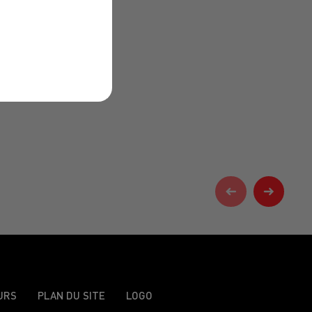
URS
PLAN DU SITE
LOGO