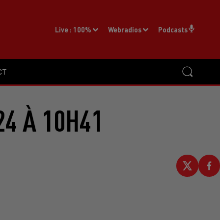
Live :
100%
Webradios
Podcasts
CT
24 À 10H41