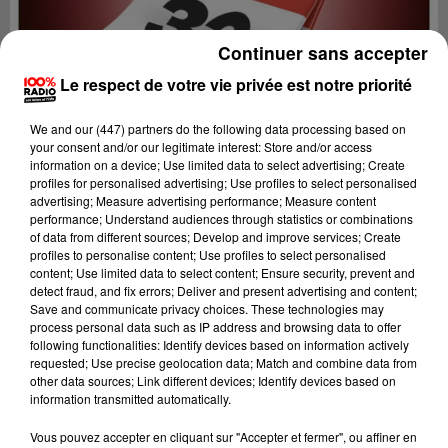
Continuer sans accepter
Le respect de votre vie privée est notre priorité
We and
our (447) partners
do the following data processing based on
your consent and/or our legitimate interest: Store and/or access
information on a device; Use limited data to select advertising; Create
profiles for personalised advertising; Use profiles to select personalised
advertising; Measure advertising performance; Measure content
performance; Understand audiences through statistics or combinations
of data from different sources; Develop and improve services; Create
profiles to personalise content; Use profiles to select personalised
content; Use limited data to select content; Ensure security, prevent and
detect fraud, and fix errors; Deliver and present advertising and content;
Lecture (1 min 14 sec)
Save and communicate privacy choices. These technologies may
process personal data such as IP address and browsing data to offer
following functionalities: Identify devices based on information actively
requested; Use precise geolocation data; Match and combine data from
other data sources; Link different devices; Identify devices based on
100%
information transmitted automatically.
100% Radio l'agenda du Gers
Vous pouvez accepter en cliquant sur "Accepter et fermer", ou affiner en