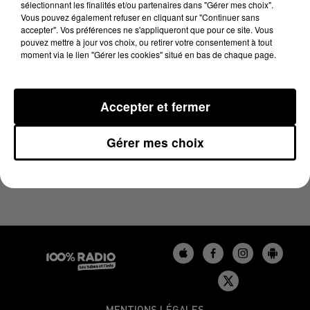
sélectionnant les finalités et/ou partenaires dans "Gérer mes choix".
8 juin 2024 - 1 min 14 sec
Vous pouvez également refuser en cliquant sur "Continuer sans
L'AGENDA DU GERS DU 08/06/2024 À 09H39
accepter". Vos préférences ne s'appliqueront que pour ce site. Vous
pouvez mettre à jour vos choix, ou retirer votre consentement à tout
moment via le lien "Gérer les cookies" situé en bas de chaque page.
L'agenda du Gers
Accepter et fermer
Gérer mes choix
MENTIONS LÉGALES