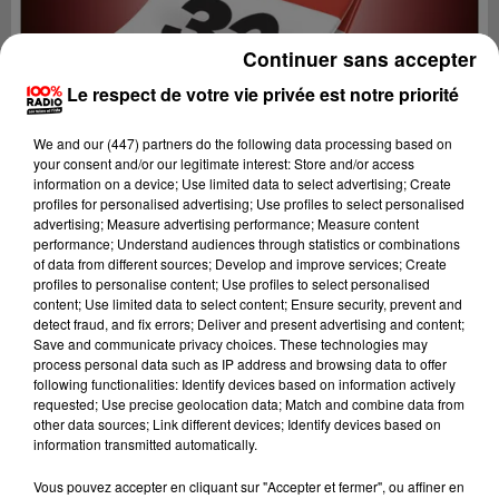
Continuer sans accepter
Le respect de votre vie privée est notre priorité
We and
our (447) partners
do the following data processing based on
your consent and/or our legitimate interest: Store and/or access
information on a device; Use limited data to select advertising; Create
profiles for personalised advertising; Use profiles to select personalised
advertising; Measure advertising performance; Measure content
performance; Understand audiences through statistics or combinations
of data from different sources; Develop and improve services; Create
profiles to personalise content; Use profiles to select personalised
content; Use limited data to select content; Ensure security, prevent and
detect fraud, and fix errors; Deliver and present advertising and content;
Lecture (1 min 14 sec)
Save and communicate privacy choices. These technologies may
process personal data such as IP address and browsing data to offer
following functionalities: Identify devices based on information actively
requested; Use precise geolocation data; Match and combine data from
other data sources; Link different devices; Identify devices based on
100%
information transmitted automatically.
100% Radio l'agenda du Gers
Vous pouvez accepter en cliquant sur "Accepter et fermer", ou affiner en