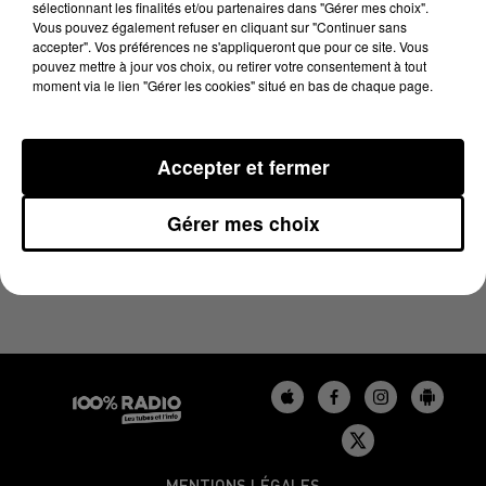
sélectionnant les finalités et/ou partenaires dans "Gérer mes choix".
7 mai 2024 - 1 min 14 sec
Vous pouvez également refuser en cliquant sur "Continuer sans
L'AGENDA DU GERS DU 07/05/2024 À 10H44
accepter". Vos préférences ne s'appliqueront que pour ce site. Vous
pouvez mettre à jour vos choix, ou retirer votre consentement à tout
moment via le lien "Gérer les cookies" situé en bas de chaque page.
L'agenda du Gers
Accepter et fermer
Gérer mes choix
MENTIONS LÉGALES