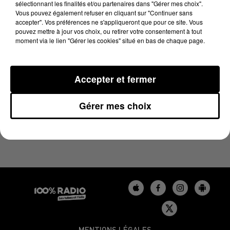
sélectionnant les finalités et/ou partenaires dans "Gérer mes choix".
6 août 2025 - 1 min 9 sec
Vous pouvez également refuser en cliquant sur "Continuer sans
L'AGENDA DU GERS DU 06/08/2025 À 06H49
accepter". Vos préférences ne s'appliqueront que pour ce site. Vous
pouvez mettre à jour vos choix, ou retirer votre consentement à tout
moment via le lien "Gérer les cookies" situé en bas de chaque page.
L'agenda du Gers
Accepter et fermer
Gérer mes choix
MENTIONS LÉGALES