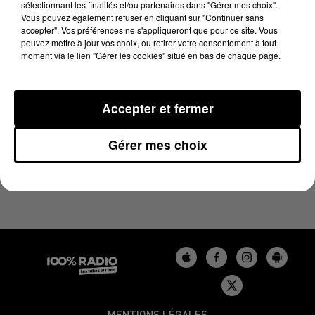
sélectionnant les finalités et/ou partenaires dans "Gérer mes choix".
6 juin 2024 - 3 min 49 sec
Vous pouvez également refuser en cliquant sur "Continuer sans
L'AGENDA DU GERS DU 06/06/2024 À 10H39
accepter". Vos préférences ne s'appliqueront que pour ce site. Vous
pouvez mettre à jour vos choix, ou retirer votre consentement à tout
moment via le lien "Gérer les cookies" situé en bas de chaque page.
L'agenda du Gers
Accepter et fermer
Gérer mes choix
MENTIONS LÉGALES