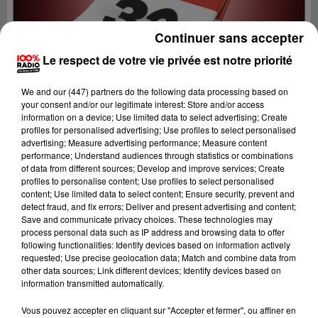
Continuer sans accepter
Le respect de votre vie privée est notre priorité
We and
our (447) partners
do the following data processing based on
your consent and/or our legitimate interest: Store and/or access
information on a device; Use limited data to select advertising; Create
profiles for personalised advertising; Use profiles to select personalised
advertising; Measure advertising performance; Measure content
performance; Understand audiences through statistics or combinations
of data from different sources; Develop and improve services; Create
profiles to personalise content; Use profiles to select personalised
content; Use limited data to select content; Ensure security, prevent and
detect fraud, and fix errors; Deliver and present advertising and content;
Lecture (3 min 49 sec)
Save and communicate privacy choices. These technologies may
process personal data such as IP address and browsing data to offer
following functionalities: Identify devices based on information actively
requested; Use precise geolocation data; Match and combine data from
other data sources; Link different devices; Identify devices based on
100%
information transmitted automatically.
100% Radio l'agenda du Gers
Vous pouvez accepter en cliquant sur "Accepter et fermer", ou affiner en