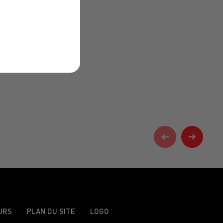
URS
PLAN DU SITE
LOGO