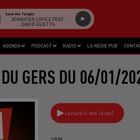
Nightshift Superstar
MUSE
AGENDA
PODCAST
RADIO
LA RÉGIE PUB
CONTA
DU GERS DU 06/01/20
Lecture (1 min 14 sec)
100%