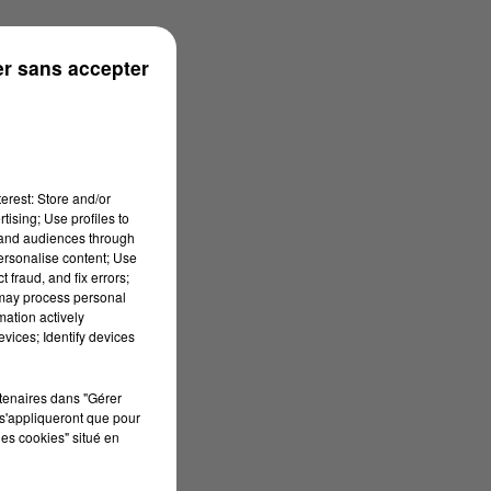
r sans accepter
erest: Store and/or
tising; Use profiles to
tand audiences through
personalise content; Use
 fraud, and fix errors;
 may process personal
mation actively
vices; Identify devices
rtenaires dans "Gérer
s'appliqueront que pour
les cookies" situé en