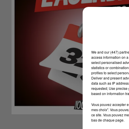
We and
our (447) partn
access information on a 
select personalised ad
statistics or combinatio
profiles to select person
Deliver and present adv
data such as IP address 
requested; Use precise g
based on information tra
Vous pouvez accepter en 
mes choix". Vous pouvez
ce site. Vous pouvez met
bas de chaque page.