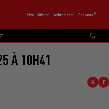
Live :
100%
Webradios
Podcasts
CT
25 À 10H41