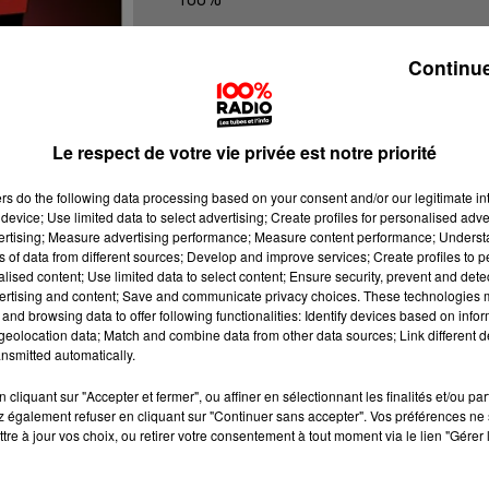
100% Radio l'agenda du Gers
Continue
Le respect de votre vie privée est notre priorité
ers
do the following data processing based on your consent and/or our legitimate int
device; Use limited data to select advertising; Create profiles for personalised adver
vertising; Measure advertising performance; Measure content performance; Unders
ns of data from different sources; Develop and improve services; Create profiles to 
alised content; Use limited data to select content; Ensure security, prevent and detect
ertising and content; Save and communicate privacy choices. These technologies
and browsing data to offer following functionalities: Identify devices based on infor
eolocation data; Match and combine data from other data sources; Link different de
nsmitted automatically.
cliquant sur "Accepter et fermer", ou affiner en sélectionnant les finalités et/ou pa
 également refuser en cliquant sur "Continuer sans accepter". Vos préférences ne 
tre à jour vos choix, ou retirer votre consentement à tout moment via le lien "Gérer 