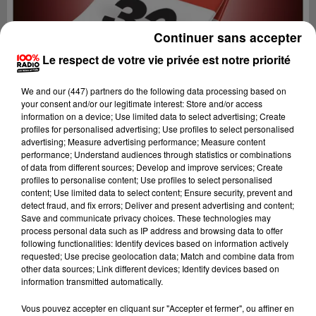
Continuer sans accepter
Le respect de votre vie privée est notre priorité
We and
our (447) partners
do the following data processing based on
your consent and/or our legitimate interest: Store and/or access
information on a device; Use limited data to select advertising; Create
profiles for personalised advertising; Use profiles to select personalised
advertising; Measure advertising performance; Measure content
performance; Understand audiences through statistics or combinations
of data from different sources; Develop and improve services; Create
profiles to personalise content; Use profiles to select personalised
content; Use limited data to select content; Ensure security, prevent and
detect fraud, and fix errors; Deliver and present advertising and content;
Lecture (4 min 46 sec)
Save and communicate privacy choices. These technologies may
process personal data such as IP address and browsing data to offer
following functionalities: Identify devices based on information actively
requested; Use precise geolocation data; Match and combine data from
other data sources; Link different devices; Identify devices based on
100%
information transmitted automatically.
100% Radio l'agenda du Gers
Vous pouvez accepter en cliquant sur "Accepter et fermer", ou affiner en