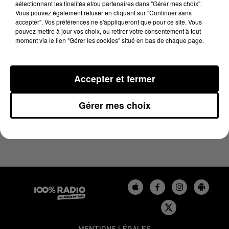
sélectionnant les finalités et/ou partenaires dans "Gérer mes choix".
5 novembre 2024 - 4 min 46 sec
Vous pouvez également refuser en cliquant sur "Continuer sans
L'AGENDA DU GERS DU 05/11/2024 À 10H37
accepter". Vos préférences ne s'appliqueront que pour ce site. Vous
pouvez mettre à jour vos choix, ou retirer votre consentement à tout
moment via le lien "Gérer les cookies" situé en bas de chaque page.
L'agenda du Gers
Accepter et fermer
Gérer mes choix
MENTIONS LÉGALES