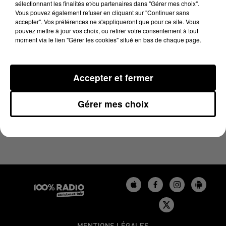
sélectionnant les finalités et/ou partenaires dans "Gérer mes choix".
5 juin 2025 - 1 min 16 sec
Vous pouvez également refuser en cliquant sur "Continuer sans
L'AGENDA DU GERS DU 05/06/2025 À 06H48
accepter". Vos préférences ne s'appliqueront que pour ce site. Vous
pouvez mettre à jour vos choix, ou retirer votre consentement à tout
moment via le lien "Gérer les cookies" situé en bas de chaque page.
L'agenda du Gers
Accepter et fermer
Gérer mes choix
MENTIONS LÉGALES