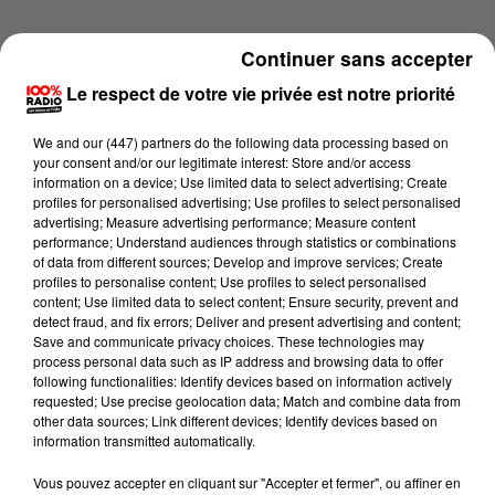
Continuer sans accepter
Le respect de votre vie privée est notre priorité
We and
our (447) partners
do the following data processing based on
your consent and/or our legitimate interest: Store and/or access
information on a device; Use limited data to select advertising; Create
profiles for personalised advertising; Use profiles to select personalised
advertising; Measure advertising performance; Measure content
performance; Understand audiences through statistics or combinations
of data from different sources; Develop and improve services; Create
profiles to personalise content; Use profiles to select personalised
content; Use limited data to select content; Ensure security, prevent and
detect fraud, and fix errors; Deliver and present advertising and content;
Lecture (1 min 16 sec)
Save and communicate privacy choices. These technologies may
process personal data such as IP address and browsing data to offer
following functionalities: Identify devices based on information actively
requested; Use precise geolocation data; Match and combine data from
other data sources; Link different devices; Identify devices based on
100%
information transmitted automatically.
100% Radio l'agenda du Gers
Vous pouvez accepter en cliquant sur "Accepter et fermer", ou affiner en