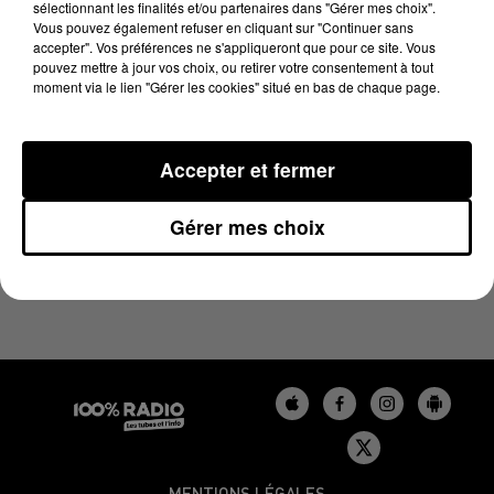
sélectionnant les finalités et/ou partenaires dans "Gérer mes choix".
5 juin 2024 - 1 min 14 sec
Vous pouvez également refuser en cliquant sur "Continuer sans
L'AGENDA DU GERS DU 05/06/2024 À 06H47
accepter". Vos préférences ne s'appliqueront que pour ce site. Vous
pouvez mettre à jour vos choix, ou retirer votre consentement à tout
moment via le lien "Gérer les cookies" situé en bas de chaque page.
L'agenda du Gers
Accepter et fermer
Gérer mes choix
MENTIONS LÉGALES