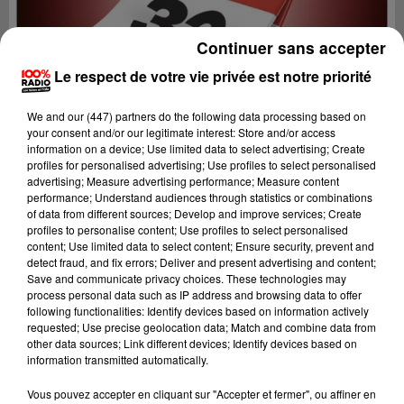
Continuer sans accepter
Le respect de votre vie privée est notre priorité
We and
our (447) partners
do the following data processing based on
your consent and/or our legitimate interest: Store and/or access
information on a device; Use limited data to select advertising; Create
profiles for personalised advertising; Use profiles to select personalised
advertising; Measure advertising performance; Measure content
performance; Understand audiences through statistics or combinations
of data from different sources; Develop and improve services; Create
profiles to personalise content; Use profiles to select personalised
content; Use limited data to select content; Ensure security, prevent and
detect fraud, and fix errors; Deliver and present advertising and content;
Lecture (1 min 14 sec)
Save and communicate privacy choices. These technologies may
process personal data such as IP address and browsing data to offer
following functionalities: Identify devices based on information actively
requested; Use precise geolocation data; Match and combine data from
other data sources; Link different devices; Identify devices based on
100%
information transmitted automatically.
100% Radio l'agenda du Gers
Vous pouvez accepter en cliquant sur "Accepter et fermer", ou affiner en