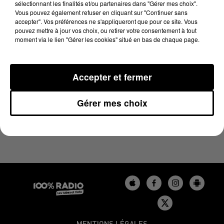
sélectionnant les finalités et/ou partenaires dans "Gérer mes choix".
5 juin 2023 - 1 min 14 sec
Vous pouvez également refuser en cliquant sur "Continuer sans
L'AGENDA DU GERS DU 05/06/2023 À 10H41
accepter". Vos préférences ne s'appliqueront que pour ce site. Vous
pouvez mettre à jour vos choix, ou retirer votre consentement à tout
moment via le lien "Gérer les cookies" situé en bas de chaque page.
Podcasts agendas du Béarn
Accepter et fermer
Gérer mes choix
MENTIONS LÉGALES