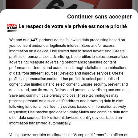
Continuer sans accepter
Le respect de votre vie privée est notre priorité
We and
our (447) partners
do the following data processing based on
your consent and/or our legitimate interest: Store and/or access
information on a device; Use limited data to select advertising; Create
profiles for personalised advertising; Use profiles to select personalised
advertising; Measure advertising performance; Measure content
performance; Understand audiences through statistics or combinations
of data from different sources; Develop and improve services; Create
profiles to personalise content; Use profiles to select personalised
content; Use limited data to select content; Ensure security, prevent and
detect fraud, and fix errors; Deliver and present advertising and content;
Lecture (1 min 14 sec)
Save and communicate privacy choices. These technologies may
process personal data such as IP address and browsing data to offer
following functionalities: Identify devices based on information actively
requested; Use precise geolocation data; Match and combine data from
other data sources; Link different devices; Identify devices based on
100%
information transmitted automatically.
L'agenda du Béarn
Vous pouvez accepter en cliquant sur "Accepter et fermer", ou affiner en