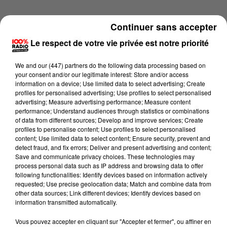
Continuer sans accepter
Le respect de votre vie privée est notre priorité
We and
our (447) partners
do the following data processing based on
your consent and/or our legitimate interest: Store and/or access
information on a device; Use limited data to select advertising; Create
profiles for personalised advertising; Use profiles to select personalised
advertising; Measure advertising performance; Measure content
performance; Understand audiences through statistics or combinations
of data from different sources; Develop and improve services; Create
profiles to personalise content; Use profiles to select personalised
content; Use limited data to select content; Ensure security, prevent and
detect fraud, and fix errors; Deliver and present advertising and content;
Lecture (1 min 14 sec)
Save and communicate privacy choices. These technologies may
process personal data such as IP address and browsing data to offer
following functionalities: Identify devices based on information actively
requested; Use precise geolocation data; Match and combine data from
other data sources; Link different devices; Identify devices based on
100%
information transmitted automatically.
100% Radio l'agenda du Gers
Vous pouvez accepter en cliquant sur "Accepter et fermer", ou affiner en