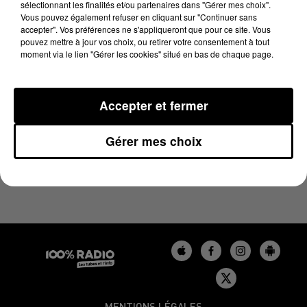
sélectionnant les finalités et/ou partenaires dans "Gérer mes choix".
4 mai 2025 - 1 min 14 sec
Vous pouvez également refuser en cliquant sur "Continuer sans
L'AGENDA DU GERS DU 04/05/2025 À 07H41
accepter". Vos préférences ne s'appliqueront que pour ce site. Vous
pouvez mettre à jour vos choix, ou retirer votre consentement à tout
moment via le lien "Gérer les cookies" situé en bas de chaque page.
L'agenda du Gers
Accepter et fermer
Gérer mes choix
MENTIONS LÉGALES