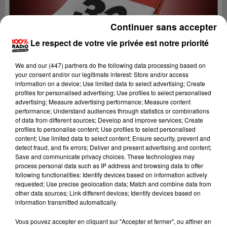
Continuer sans accepter
Le respect de votre vie privée est notre priorité
We and
our (447) partners
do the following data processing based on
your consent and/or our legitimate interest: Store and/or access
information on a device; Use limited data to select advertising; Create
profiles for personalised advertising; Use profiles to select personalised
advertising; Measure advertising performance; Measure content
performance; Understand audiences through statistics or combinations
of data from different sources; Develop and improve services; Create
profiles to personalise content; Use profiles to select personalised
content; Use limited data to select content; Ensure security, prevent and
detect fraud, and fix errors; Deliver and present advertising and content;
Lecture (1 min 13 sec)
Save and communicate privacy choices. These technologies may
process personal data such as IP address and browsing data to offer
following functionalities: Identify devices based on information actively
requested; Use precise geolocation data; Match and combine data from
other data sources; Link different devices; Identify devices based on
100%
information transmitted automatically.
100% Radio l'agenda du Gers
Vous pouvez accepter en cliquant sur "Accepter et fermer", ou affiner en