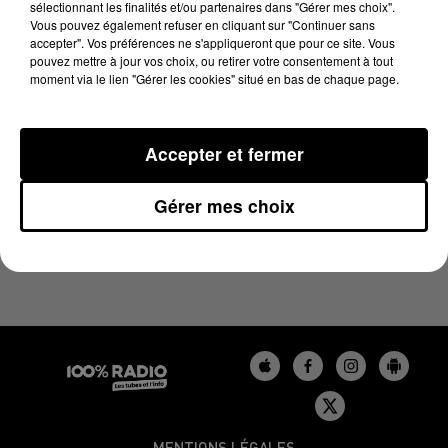
sélectionnant les finalités et/ou partenaires dans "Gérer mes choix".
4 janvier 2024 - 1 min 13 sec
Vous pouvez également refuser en cliquant sur "Continuer sans
L'AGENDA DU GERS DU 04/01/2024 À 10H39
accepter". Vos préférences ne s'appliqueront que pour ce site. Vous
pouvez mettre à jour vos choix, ou retirer votre consentement à tout
moment via le lien "Gérer les cookies" situé en bas de chaque page.
L'agenda du Gers
Accepter et fermer
Gérer mes choix
MENTIONS LÉGALES