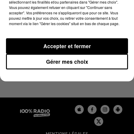
sélectionnant les finalités et/ou partenaires dans "Gérer mes choix".
3 juillet 2023 - 1 min 13 sec
Vous pouvez également refuser en cliquant sur "Continuer sans
L'AGENDA DU GERS DU 03/07/2023 À 10H38
accepter". Vos préférences ne s'appliqueront que pour ce site. Vous
pouvez mettre à jour vos choix, ou retirer votre consentement à tout
moment via le lien "Gérer les cookies" situé en bas de chaque page.
L'agenda du Gers
Accepter et fermer
Gérer mes choix
MENTIONS LÉGALES