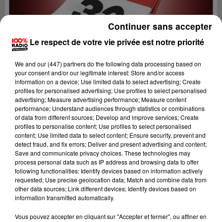
Continuer sans accepter
Le respect de votre vie privée est notre priorité
We and
our (447) partners
do the following data processing based on
your consent and/or our legitimate interest: Store and/or access
information on a device; Use limited data to select advertising; Create
profiles for personalised advertising; Use profiles to select personalised
advertising; Measure advertising performance; Measure content
performance; Understand audiences through statistics or combinations
of data from different sources; Develop and improve services; Create
profiles to personalise content; Use profiles to select personalised
content; Use limited data to select content; Ensure security, prevent and
detect fraud, and fix errors; Deliver and present advertising and content;
Lecture (1 min 13 sec)
Save and communicate privacy choices. These technologies may
process personal data such as IP address and browsing data to offer
following functionalities: Identify devices based on information actively
requested; Use precise geolocation data; Match and combine data from
other data sources; Link different devices; Identify devices based on
100%
information transmitted automatically.
100% Radio l'agenda du Gers
Vous pouvez accepter en cliquant sur "Accepter et fermer", ou affiner en