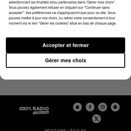
sélectionnant les finalités et/ou partenaires dans "Gérer mes choix".
3 juin 2025 - 1 min 14 sec
Vous pouvez également refuser en cliquant sur "Continuer sans
L'AGENDA DU GERS DU 03/06/2025 À 13H38
accepter". Vos préférences ne s'appliqueront que pour ce site. Vous
pouvez mettre à jour vos choix, ou retirer votre consentement à tout
moment via le lien "Gérer les cookies" situé en bas de chaque page.
L'agenda du Gers
Accepter et fermer
Gérer mes choix
MENTIONS LÉGALES