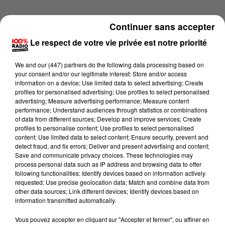
Continuer sans accepter
Le respect de votre vie privée est notre priorité
We and
our (447) partners
do the following data processing based on
your consent and/or our legitimate interest: Store and/or access
information on a device; Use limited data to select advertising; Create
profiles for personalised advertising; Use profiles to select personalised
advertising; Measure advertising performance; Measure content
performance; Understand audiences through statistics or combinations
of data from different sources; Develop and improve services; Create
profiles to personalise content; Use profiles to select personalised
content; Use limited data to select content; Ensure security, prevent and
detect fraud, and fix errors; Deliver and present advertising and content;
Lecture (1 min 14 sec)
Save and communicate privacy choices. These technologies may
process personal data such as IP address and browsing data to offer
following functionalities: Identify devices based on information actively
requested; Use precise geolocation data; Match and combine data from
other data sources; Link different devices; Identify devices based on
100%
information transmitted automatically.
100% Radio l'agenda du Gers
Vous pouvez accepter en cliquant sur "Accepter et fermer", ou affiner en