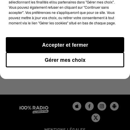
sélectionnant les finalités et/ou partenaires dans "Gérer mes choix".
3 février 2025 - 1 min 14 sec
Vous pouvez également refuser en cliquant sur "Continuer sans
L'AGENDA DU GERS DU 03/02/2025 À 06H47
accepter". Vos préférences ne s'appliqueront que pour ce site. Vous
pouvez mettre à jour vos choix, ou retirer votre consentement à tout
moment via le lien "Gérer les cookies" situé en bas de chaque page.
L'agenda du Gers
Accepter et fermer
Gérer mes choix
MENTIONS LÉGALES