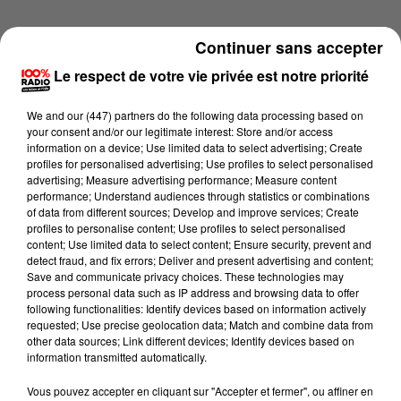
Continuer sans accepter
Le respect de votre vie privée est notre priorité
We and
our (447) partners
do the following data processing based on
your consent and/or our legitimate interest: Store and/or access
information on a device; Use limited data to select advertising; Create
profiles for personalised advertising; Use profiles to select personalised
advertising; Measure advertising performance; Measure content
performance; Understand audiences through statistics or combinations
of data from different sources; Develop and improve services; Create
profiles to personalise content; Use profiles to select personalised
content; Use limited data to select content; Ensure security, prevent and
detect fraud, and fix errors; Deliver and present advertising and content;
Lecture (1 min 14 sec)
Save and communicate privacy choices. These technologies may
process personal data such as IP address and browsing data to offer
following functionalities: Identify devices based on information actively
requested; Use precise geolocation data; Match and combine data from
other data sources; Link different devices; Identify devices based on
100%
information transmitted automatically.
100% Radio l'agenda du Gers
Vous pouvez accepter en cliquant sur "Accepter et fermer", ou affiner en