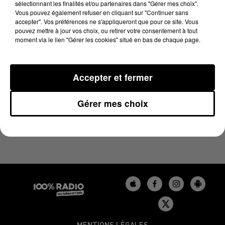
sélectionnant les finalités et/ou partenaires dans "Gérer mes choix".
1er novembre 2024 - 1 min 14 sec
Vous pouvez également refuser en cliquant sur "Continuer sans
L'AGENDA DU GERS DU 01/11/2024 À 10H42
accepter". Vos préférences ne s'appliqueront que pour ce site. Vous
pouvez mettre à jour vos choix, ou retirer votre consentement à tout
moment via le lien "Gérer les cookies" situé en bas de chaque page.
L'agenda du Gers
Accepter et fermer
Gérer mes choix
MENTIONS LÉGALES