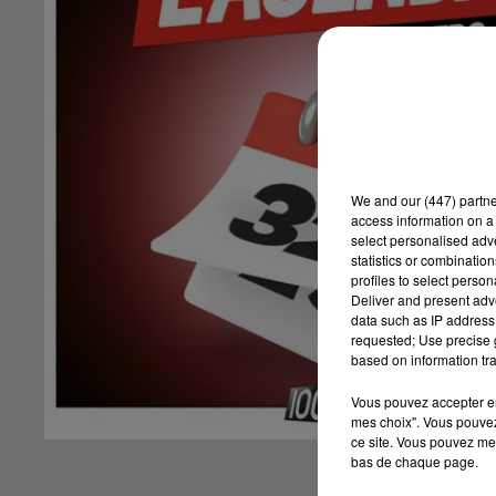
We and
our (447) partn
access information on a 
select personalised ad
statistics or combinatio
profiles to select person
Deliver and present adv
data such as IP address 
requested; Use precise g
based on information tra
Vous pouvez accepter en 
mes choix". Vous pouvez
ce site. Vous pouvez met
bas de chaque page.