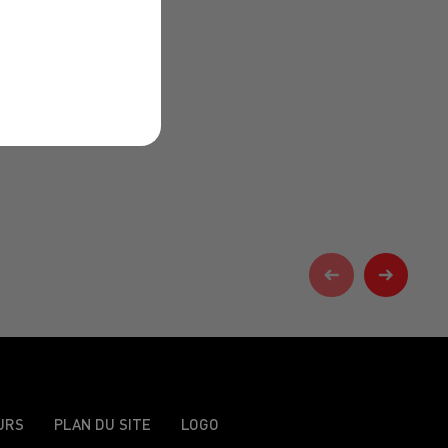
URS
PLAN DU SITE
LOGO