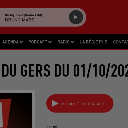
On My Soul (radio Edit)
BRUNO MARS
AGENDA
PODCAST
RADIO
LA RÉGIE PUB
CONTA
DU GERS DU 01/10/20
Lecture (1 min 14 sec)
100%