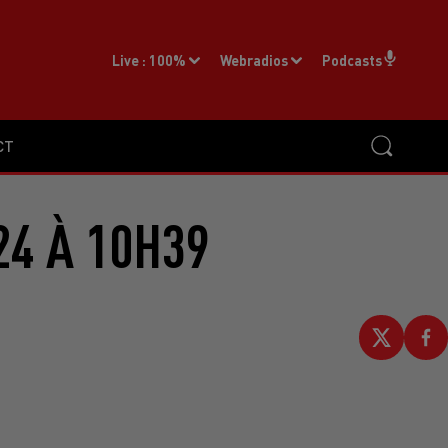
Live :
100%
Webradios
Podcasts
CT
24 À 10H39