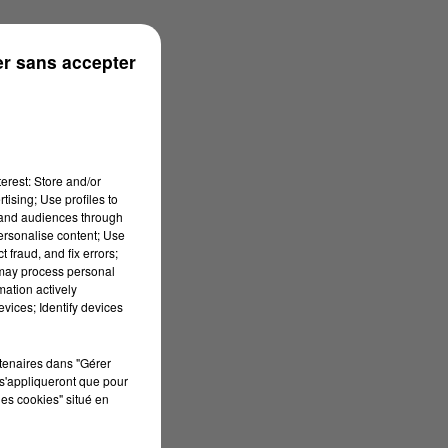
r sans accepter
erest: Store and/or
tising; Use profiles to
tand audiences through
personalise content; Use
 fraud, and fix errors;
 may process personal
mation actively
vices; Identify devices
rtenaires dans "Gérer
s'appliqueront que pour
les cookies" situé en