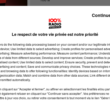
100% Radio l'agenda du Gers
Continue
Le respect de votre vie privée est notre priorité
ers
do the following data processing based on your consent and/or our legitimate int
device; Use limited data to select advertising; Create profiles for personalised adver
vertising; Measure advertising performance; Measure content performance; Unders
ns of data from different sources; Develop and improve services; Create profiles to 
alised content; Use limited data to select content; Ensure security, prevent and detect
ertising and content; Save and communicate privacy choices. These technologies
and browsing data to offer following functionalities: Identify devices based on infor
eolocation data; Match and combine data from other data sources; Link different de
nsmitted automatically.
cliquant sur "Accepter et fermer", ou affiner en sélectionnant les finalités et/ou pa
 également refuser en cliquant sur "Continuer sans accepter". Vos préférences ne 
tre à jour vos choix, ou retirer votre consentement à tout moment via le lien "Gérer 