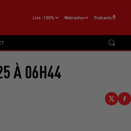
Live :
100%
Webradios
Podcasts
CT
25 À 06H44