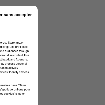
r sans accepter
erest: Store and/or
tising; Use profiles to
tand audiences through
personalise content; Use
 fraud, and fix errors;
 may process personal
mation actively
vices; Identify devices
rtenaires dans "Gérer
s'appliqueront que pour
les cookies" situé en