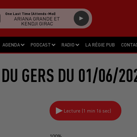
One Last Time (attends-Moi)
ARIANA GRANDE ET
KENDJI GIRAC
AGENDA
PODCAST
RADIO
LA RÉGIE PUB
CONTA
DU GERS DU 01/06/20
Lecture (1 min 16 sec)
100%