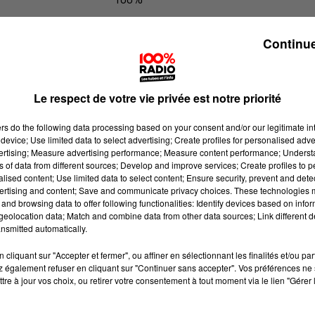
100% Radio l'agenda du Gers
Continue
Le respect de votre vie privée est notre priorité
ers
do the following data processing based on your consent and/or our legitimate int
device; Use limited data to select advertising; Create profiles for personalised adver
vertising; Measure advertising performance; Measure content performance; Unders
ns of data from different sources; Develop and improve services; Create profiles to 
alised content; Use limited data to select content; Ensure security, prevent and detect
ertising and content; Save and communicate privacy choices. These technologies
and browsing data to offer following functionalities: Identify devices based on infor
eolocation data; Match and combine data from other data sources; Link different de
nsmitted automatically.
cliquant sur "Accepter et fermer", ou affiner en sélectionnant les finalités et/ou pa
 également refuser en cliquant sur "Continuer sans accepter". Vos préférences ne 
tre à jour vos choix, ou retirer votre consentement à tout moment via le lien "Gérer 