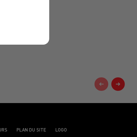
URS
PLAN DU SITE
LOGO