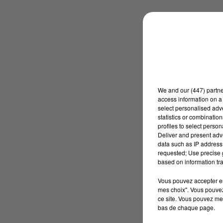
We and
our (447) partn
access information on a 
select personalised ad
statistics or combinatio
profiles to select person
Deliver and present adv
data such as IP address 
requested; Use precise g
based on information tra
Vous pouvez accepter en 
mes choix". Vous pouvez
ce site. Vous pouvez met
bas de chaque page.