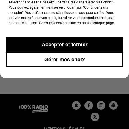
sélectionnant les finalités et/ou partenaires dans "Gérer mes choix".
1er avril 2025 - 1 min 12 sec
Vous pouvez également refuser en cliquant sur "Continuer sans
L'AGENDA DU GERS DU 01/04/2025 À 10H41
accepter". Vos préférences ne s'appliqueront que pour ce site. Vous
pouvez mettre à jour vos choix, ou retirer votre consentement à tout
moment via le lien "Gérer les cookies" situé en bas de chaque page.
L'agenda du Gers
Accepter et fermer
Gérer mes choix
MENTIONS LÉGALES