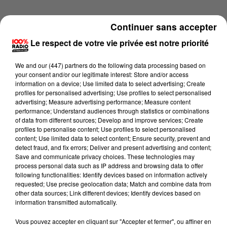
Continuer sans accepter
Le respect de votre vie privée est notre priorité
We and
our (447) partners
do the following data processing based on
your consent and/or our legitimate interest: Store and/or access
information on a device; Use limited data to select advertising; Create
profiles for personalised advertising; Use profiles to select personalised
advertising; Measure advertising performance; Measure content
performance; Understand audiences through statistics or combinations
of data from different sources; Develop and improve services; Create
profiles to personalise content; Use profiles to select personalised
content; Use limited data to select content; Ensure security, prevent and
detect fraud, and fix errors; Deliver and present advertising and content;
Lecture (1 min 12 sec)
Save and communicate privacy choices. These technologies may
process personal data such as IP address and browsing data to offer
following functionalities: Identify devices based on information actively
requested; Use precise geolocation data; Match and combine data from
other data sources; Link different devices; Identify devices based on
100%
information transmitted automatically.
100% Radio l'agenda du Gers
Vous pouvez accepter en cliquant sur "Accepter et fermer", ou affiner en