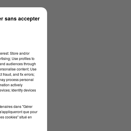
s
r sans accepter
erest: Store and/or
tising; Use profiles to
tand audiences through
personalise content; Use
 fraud, and fix errors;
 may process personal
mation actively
vices; Identify devices
rtenaires dans "Gérer
s'appliqueront que pour
les cookies" situé en