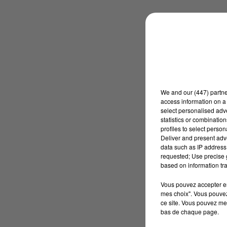
We and
our (447) partn
access information on a 
select personalised ad
statistics or combinatio
profiles to select person
Deliver and present adv
data such as IP address 
requested; Use precise g
based on information tra
Vous pouvez accepter en 
mes choix". Vous pouvez
ce site. Vous pouvez met
bas de chaque page.