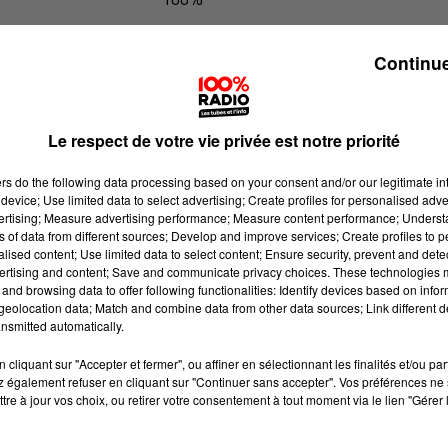
100% Radio l'agenda du Comminge
Continue
Le respect de votre vie privée est notre priorité
ers
do the following data processing based on your consent and/or our legitimate int
device; Use limited data to select advertising; Create profiles for personalised adver
vertising; Measure advertising performance; Measure content performance; Unders
ns of data from different sources; Develop and improve services; Create profiles to 
alised content; Use limited data to select content; Ensure security, prevent and detect
ertising and content; Save and communicate privacy choices. These technologies
and browsing data to offer following functionalities: Identify devices based on infor
eolocation data; Match and combine data from other data sources; Link different de
nsmitted automatically.
cliquant sur "Accepter et fermer", ou affiner en sélectionnant les finalités et/ou pa
 également refuser en cliquant sur "Continuer sans accepter". Vos préférences ne 
tre à jour vos choix, ou retirer votre consentement à tout moment via le lien "Gérer 