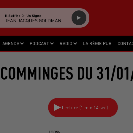
Il Suffira D-'un Signe
JEAN JACQUES GOLDMAN
AGENDA
PODCAST
RADIO
LA RÉGIE PUB
CONTA
 COMMINGES DU 31/01/
Lecture (1 min 14 sec)
100%