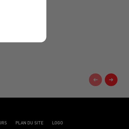
URS
PLAN DU SITE
LOGO