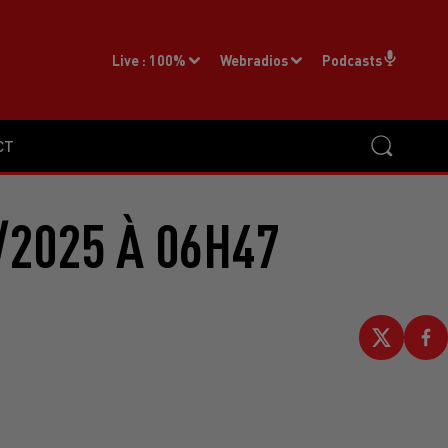
Live :
100%
Webradios
Podcasts
CT
2025 À 06H47