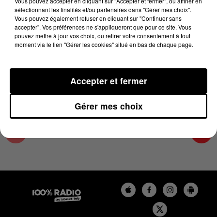
Vous pouvez accepter en cliquant sur "Accepter et fermer", ou affiner en
30 novembre 2023 - 1 min 14 sec
sélectionnant les finalités et/ou partenaires dans "Gérer mes choix".
Vous pouvez également refuser en cliquant sur "Continuer sans
L'AGENDA DU COMMINGES DU 30/11/2023 À
accepter". Vos préférences ne s'appliqueront que pour ce site. Vous
10H40
pouvez mettre à jour vos choix, ou retirer votre consentement à tout
moment via le lien "Gérer les cookies" situé en bas de chaque page.
L'AGENDA DU COMMINGES
Accepter et fermer
Gérer mes choix