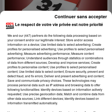
Continuer sans accepter
Le respect de votre vie privée est notre priorité
We and
our (447) partners
do the following data processing based on
your consent and/or our legitimate interest: Store and/or access
information on a device; Use limited data to select advertising; Create
profiles for personalised advertising; Use profiles to select personalised
advertising; Measure advertising performance; Measure content
performance; Understand audiences through statistics or combinations
of data from different sources; Develop and improve services; Create
profiles to personalise content; Use profiles to select personalised
content; Use limited data to select content; Ensure security, prevent and
Lecture (1 min 14 sec)
detect fraud, and fix errors; Deliver and present advertising and content;
Save and communicate privacy choices. These technologies may
process personal data such as IP address and browsing data to offer
following functionalities: Identify devices based on information actively
requested; Use precise geolocation data; Match and combine data from
100%
other data sources; Link different devices; Identify devices based on
information transmitted automatically.
100% Radio l'agenda du Comminges