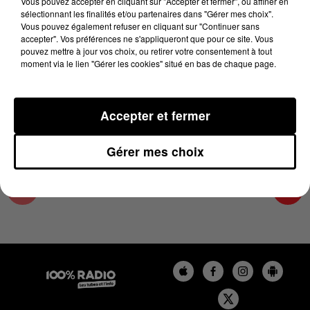
Vous pouvez accepter en cliquant sur "Accepter et fermer", ou affiner en
30 août 2024 - 4 min 21 sec
sélectionnant les finalités et/ou partenaires dans "Gérer mes choix".
Vous pouvez également refuser en cliquant sur "Continuer sans
L'AGENDA DU COMMINGES DU 30/08/2024 À
accepter". Vos préférences ne s'appliqueront que pour ce site. Vous
10H39
pouvez mettre à jour vos choix, ou retirer votre consentement à tout
moment via le lien "Gérer les cookies" situé en bas de chaque page.
L'AGENDA DU COMMINGES
Accepter et fermer
Gérer mes choix