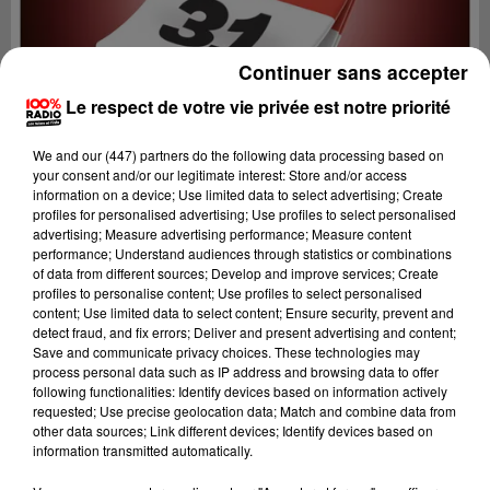
Continuer sans accepter
Le respect de votre vie privée est notre priorité
We and
our (447) partners
do the following data processing based on
your consent and/or our legitimate interest: Store and/or access
information on a device; Use limited data to select advertising; Create
profiles for personalised advertising; Use profiles to select personalised
advertising; Measure advertising performance; Measure content
performance; Understand audiences through statistics or combinations
of data from different sources; Develop and improve services; Create
profiles to personalise content; Use profiles to select personalised
content; Use limited data to select content; Ensure security, prevent and
Lecture (4 min 21 sec)
detect fraud, and fix errors; Deliver and present advertising and content;
Save and communicate privacy choices. These technologies may
process personal data such as IP address and browsing data to offer
following functionalities: Identify devices based on information actively
requested; Use precise geolocation data; Match and combine data from
100%
other data sources; Link different devices; Identify devices based on
information transmitted automatically.
100% Radio l'agenda du Comminges