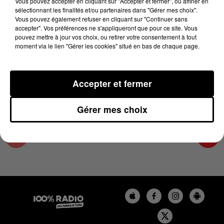
Vous pouvez accepter en cliquant sur "Accepter et fermer", ou affiner en
30 juin 2023 - 1 min 14 sec
sélectionnant les finalités et/ou partenaires dans "Gérer mes choix".
Vous pouvez également refuser en cliquant sur "Continuer sans
L'AGENDA DU COMMINGES DU 30/06/2023 À
accepter". Vos préférences ne s'appliqueront que pour ce site. Vous
07H51
pouvez mettre à jour vos choix, ou retirer votre consentement à tout
moment via le lien "Gérer les cookies" situé en bas de chaque page.
L'AGENDA DU COMMINGES
Accepter et fermer
Gérer mes choix