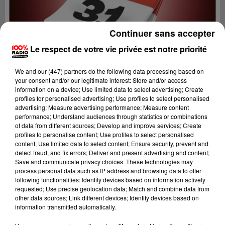
Continuer sans accepter
Le respect de votre vie privée est notre priorité
We and
our (447) partners
do the following data processing based on
your consent and/or our legitimate interest: Store and/or access
information on a device; Use limited data to select advertising; Create
profiles for personalised advertising; Use profiles to select personalised
advertising; Measure advertising performance; Measure content
performance; Understand audiences through statistics or combinations
of data from different sources; Develop and improve services; Create
profiles to personalise content; Use profiles to select personalised
content; Use limited data to select content; Ensure security, prevent and
Lecture (1 min 14 sec)
detect fraud, and fix errors; Deliver and present advertising and content;
Save and communicate privacy choices. These technologies may
process personal data such as IP address and browsing data to offer
following functionalities: Identify devices based on information actively
requested; Use precise geolocation data; Match and combine data from
100%
other data sources; Link different devices; Identify devices based on
information transmitted automatically.
100% Radio l'agenda du Comminges