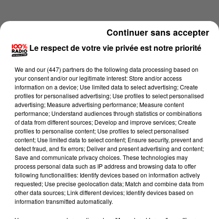
Continuer sans accepter
Le respect de votre vie privée est notre priorité
We and
our (447) partners
do the following data processing based on
your consent and/or our legitimate interest: Store and/or access
information on a device; Use limited data to select advertising; Create
profiles for personalised advertising; Use profiles to select personalised
advertising; Measure advertising performance; Measure content
performance; Understand audiences through statistics or combinations
of data from different sources; Develop and improve services; Create
profiles to personalise content; Use profiles to select personalised
content; Use limited data to select content; Ensure security, prevent and
Lecture (1 min 14 sec)
detect fraud, and fix errors; Deliver and present advertising and content;
Save and communicate privacy choices. These technologies may
process personal data such as IP address and browsing data to offer
following functionalities: Identify devices based on information actively
requested; Use precise geolocation data; Match and combine data from
100%
other data sources; Link different devices; Identify devices based on
information transmitted automatically.
100% Radio l'agenda du Comminges