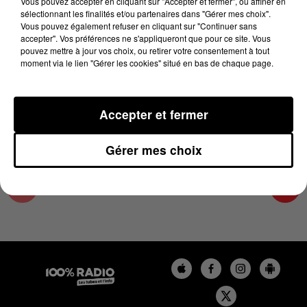
Vous pouvez accepter en cliquant sur "Accepter et fermer", ou affiner en
29 novembre 2025 - 1 min 14 sec
sélectionnant les finalités et/ou partenaires dans "Gérer mes choix".
Vous pouvez également refuser en cliquant sur "Continuer sans
L'AGENDA DU COMMINGES DU 29/11/2025 À
accepter". Vos préférences ne s'appliqueront que pour ce site. Vous
07H43
pouvez mettre à jour vos choix, ou retirer votre consentement à tout
moment via le lien "Gérer les cookies" situé en bas de chaque page.
L'AGENDA DU COMMINGES
Accepter et fermer
Gérer mes choix