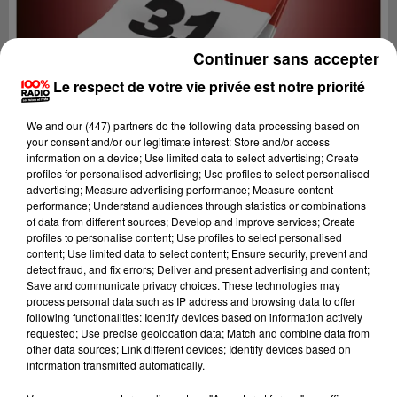
Continuer sans accepter
Le respect de votre vie privée est notre priorité
We and
our (447) partners
do the following data processing based on
your consent and/or our legitimate interest: Store and/or access
information on a device; Use limited data to select advertising; Create
profiles for personalised advertising; Use profiles to select personalised
advertising; Measure advertising performance; Measure content
performance; Understand audiences through statistics or combinations
of data from different sources; Develop and improve services; Create
profiles to personalise content; Use profiles to select personalised
content; Use limited data to select content; Ensure security, prevent and
Lecture (1 min 14 sec)
detect fraud, and fix errors; Deliver and present advertising and content;
Save and communicate privacy choices. These technologies may
process personal data such as IP address and browsing data to offer
following functionalities: Identify devices based on information actively
requested; Use precise geolocation data; Match and combine data from
100%
other data sources; Link different devices; Identify devices based on
information transmitted automatically.
100% Radio l'agenda du Comminges