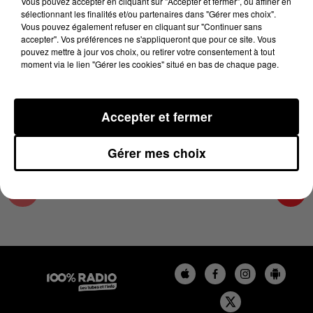
Vous pouvez accepter en cliquant sur "Accepter et fermer", ou affiner en
29 octobre 2024 - 1 min 14 sec
sélectionnant les finalités et/ou partenaires dans "Gérer mes choix".
Vous pouvez également refuser en cliquant sur "Continuer sans
L'AGENDA DU COMMINGES DU 29/10/2024 À
accepter". Vos préférences ne s'appliqueront que pour ce site. Vous
16H39
pouvez mettre à jour vos choix, ou retirer votre consentement à tout
moment via le lien "Gérer les cookies" situé en bas de chaque page.
L'AGENDA DU COMMINGES
Accepter et fermer
Gérer mes choix