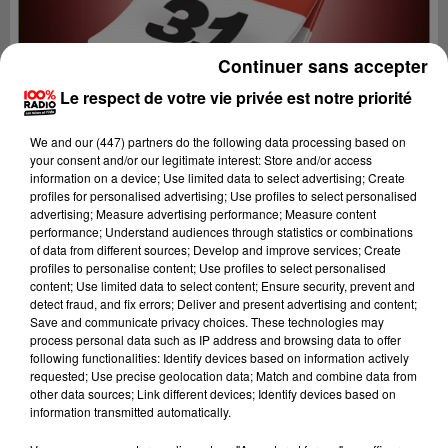
Continuer sans accepter
Le respect de votre vie privée est notre priorité
We and
our (447) partners
do the following data processing based on
your consent and/or our legitimate interest: Store and/or access
information on a device; Use limited data to select advertising; Create
profiles for personalised advertising; Use profiles to select personalised
advertising; Measure advertising performance; Measure content
performance; Understand audiences through statistics or combinations
of data from different sources; Develop and improve services; Create
profiles to personalise content; Use profiles to select personalised
content; Use limited data to select content; Ensure security, prevent and
Lecture (1 min 14 sec)
detect fraud, and fix errors; Deliver and present advertising and content;
Save and communicate privacy choices. These technologies may
process personal data such as IP address and browsing data to offer
following functionalities: Identify devices based on information actively
requested; Use precise geolocation data; Match and combine data from
100%
other data sources; Link different devices; Identify devices based on
information transmitted automatically.
100% Radio l'agenda du Comminges