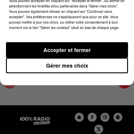
Vous pouvez accepter en cliquant sur "Accepter et fermer", ou affiner en
29 août 2024 - 1 min 14 sec
sélectionnant les finalités et/ou partenaires dans "Gérer mes choix".
Vous pouvez également refuser en cliquant sur "Continuer sans
L'AGENDA DU COMMINGES DU 29/08/2024 À
accepter". Vos préférences ne s'appliqueront que pour ce site. Vous
10H38
pouvez mettre à jour vos choix, ou retirer votre consentement à tout
moment via le lien "Gérer les cookies" situé en bas de chaque page.
L'AGENDA DU COMMINGES
Accepter et fermer
Gérer mes choix