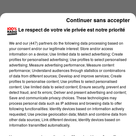
Continuer sans accepter
Le respect de votre vie privée est notre priorité
We and
our (447) partners
do the following data processing based on
your consent and/or our legitimate interest: Store and/or access
information on a device; Use limited data to select advertising; Create
profiles for personalised advertising; Use profiles to select personalised
advertising; Measure advertising performance; Measure content
performance; Understand audiences through statistics or combinations
of data from different sources; Develop and improve services; Create
profiles to personalise content; Use profiles to select personalised
content; Use limited data to select content; Ensure security, prevent and
Lecture (1 min 13 sec)
detect fraud, and fix errors; Deliver and present advertising and content;
Save and communicate privacy choices. These technologies may
process personal data such as IP address and browsing data to offer
following functionalities: Identify devices based on information actively
requested; Use precise geolocation data; Match and combine data from
100%
other data sources; Link different devices; Identify devices based on
information transmitted automatically.
100% Radio l'agenda du Comminges