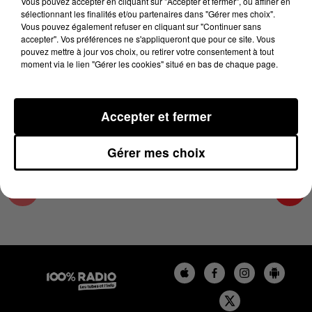
Vous pouvez accepter en cliquant sur "Accepter et fermer", ou affiner en
29 avril 2025 - 1 min 13 sec
sélectionnant les finalités et/ou partenaires dans "Gérer mes choix".
Vous pouvez également refuser en cliquant sur "Continuer sans
L'AGENDA DU COMMINGES DU 29/04/2025 À
accepter". Vos préférences ne s'appliqueront que pour ce site. Vous
13H30
pouvez mettre à jour vos choix, ou retirer votre consentement à tout
moment via le lien "Gérer les cookies" situé en bas de chaque page.
L'AGENDA DU COMMINGES
Accepter et fermer
Gérer mes choix