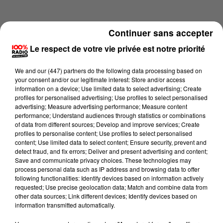
Continuer sans accepter
Le respect de votre vie privée est notre priorité
We and
our (447) partners
do the following data processing based on
your consent and/or our legitimate interest: Store and/or access
information on a device; Use limited data to select advertising; Create
profiles for personalised advertising; Use profiles to select personalised
advertising; Measure advertising performance; Measure content
performance; Understand audiences through statistics or combinations
of data from different sources; Develop and improve services; Create
profiles to personalise content; Use profiles to select personalised
content; Use limited data to select content; Ensure security, prevent and
Lecture (22 sec)
detect fraud, and fix errors; Deliver and present advertising and content;
Save and communicate privacy choices. These technologies may
process personal data such as IP address and browsing data to offer
following functionalities: Identify devices based on information actively
requested; Use precise geolocation data; Match and combine data from
100%
other data sources; Link different devices; Identify devices based on
information transmitted automatically.
100% Radio l'agenda du Comminges