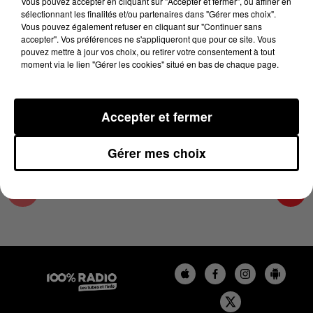
Vous pouvez accepter en cliquant sur "Accepter et fermer", ou affiner en
28 mai 2025 - 22 sec
sélectionnant les finalités et/ou partenaires dans "Gérer mes choix".
Vous pouvez également refuser en cliquant sur "Continuer sans
L'AGENDA DU COMMINGES DU 28/05/2025 À
accepter". Vos préférences ne s'appliqueront que pour ce site. Vous
11H01
pouvez mettre à jour vos choix, ou retirer votre consentement à tout
moment via le lien "Gérer les cookies" situé en bas de chaque page.
L'AGENDA DU COMMINGES
Accepter et fermer
Gérer mes choix